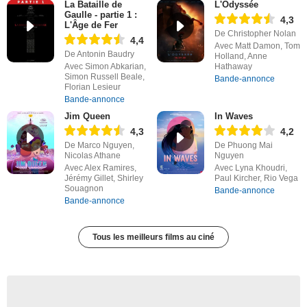
La Bataille de
L'Odyssée
Gaulle - partie 1 :
4,3
L'Âge de Fer
De Christopher Nolan
4,4
Avec Matt Damon, Tom
De Antonin Baudry
Holland, Anne
Avec Simon Abkarian,
Hathaway
Simon Russell Beale,
Bande-annonce
Florian Lesieur
Bande-annonce
Jim Queen
In Waves
4,3
4,2
De Marco Nguyen,
De Phuong Mai
Nicolas Athane
Nguyen
Avec Alex Ramires,
Avec Lyna Khoudri,
Jérémy Gillet, Shirley
Paul Kircher, Rio Vega
Souagnon
Bande-annonce
Bande-annonce
Tous les meilleurs films au ciné