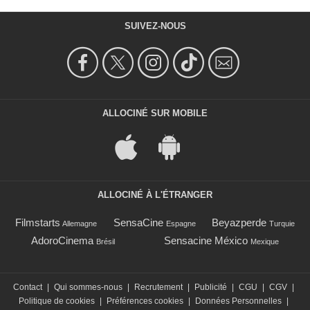
SUIVEZ-NOUS
ALLOCINÉ SUR MOBILE
ALLOCINÉ À L'ÉTRANGER
Filmstarts
SensaCine
Beyazperde
Allemagne
Espagne
Turquie
AdoroCinema
Sensacine México
Brésil
Mexique
Contact
|
Qui sommes-nous
|
Recrutement
|
Publicité
|
CGU
|
CGV
|
Politique de cookies
|
Préférences cookies
|
Données Personnelles
|