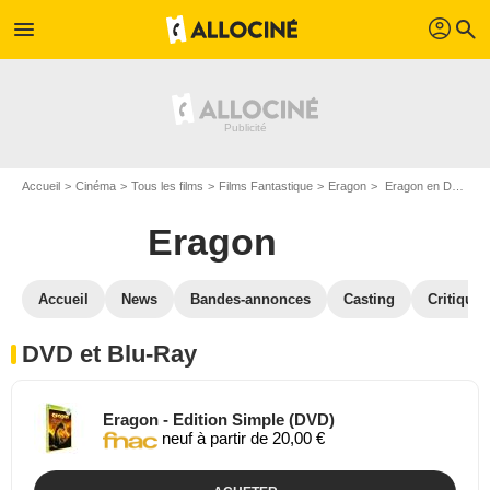
profil
menu
search
Accueil
Cinéma
Tous les films
Films Fantastique
Eragon
Eragon en DVD Blu Ray
Eragon
Accueil
News
Bandes-annonces
Casting
Critiques
DVD et Blu-Ray
Eragon - Edition Simple (DVD)
neuf à partir de 20,00 €