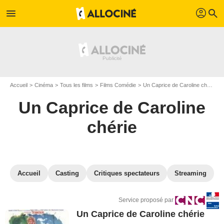
profil
menu
search
Accueil
Cinéma
Tous les films
Films Comédie
Un Caprice de Caroline chérie
Un Caprice de Caroline
chérie
Accueil
Casting
Critiques spectateurs
Streaming
Service proposé par
Un Caprice de Caroline chérie