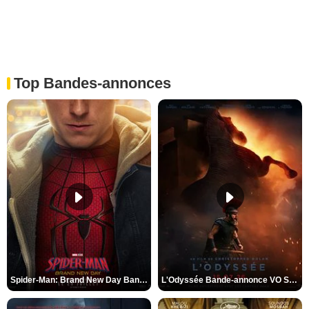
Top Bandes-annonces
Spider-Man: Brand New Day Bande-annonce VO STFR
L'Odyssée Bande-annonce VO STFR