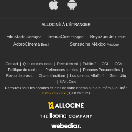
ALLOCINÉ À L'ÉTRANGER
Filmstarts
SensaCine
Beyazperde
Allemagne
Espagne
Turquie
AdoroCinema
Sensacine México
Brésil
Mexique
Contact
|
Qui sommes-nous
|
Recrutement
|
Publicité
|
CGU
|
CGV
|
Politique de cookies
|
Préférences cookies
|
Données Personnelles
|
Revue de presse
|
Charte d'écriture
|
Les services AlloCiné
|
Gérer Utiq
|
©AlloCiné
Retrouvez tous les horaires et infos de votre cinéma sur le numéro AlloCiné :
0 892 892 892
(0,90€/minute)