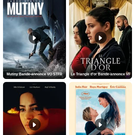
Mutiny Bande-annonce VO STFR
Le Triangle d'or Bande-annonce VF