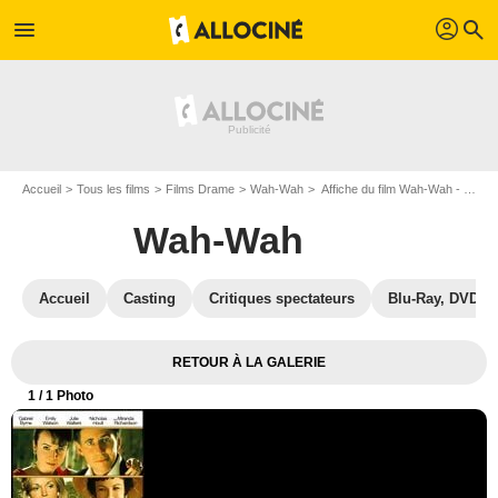
profil
menu
search
Accueil
Tous les films
Films Drame
Wah-Wah
Affiche du film Wah-Wah - Photo 1
Wah-Wah
Accueil
Casting
Critiques spectateurs
Blu-Ray, DVD
RETOUR À LA GALERIE
1
/ 1 Photo