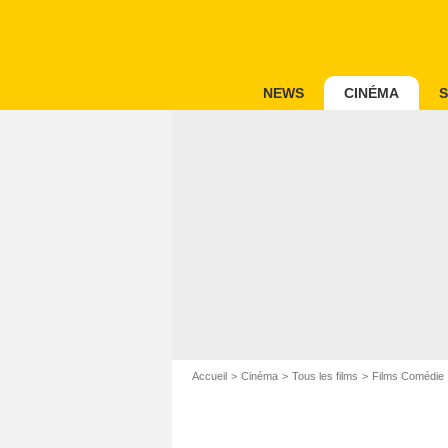
NEWS
CINÉMA
S
Accueil
Cinéma
Tous les films
Films Comédie