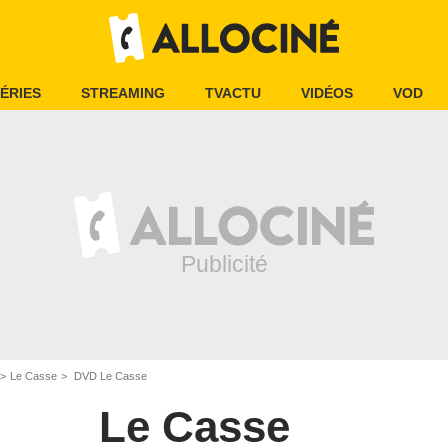
ÉRIES
STREAMING
TVACTU
VIDÉOS
VOD
Le Casse
DVD Le Casse
Le Casse