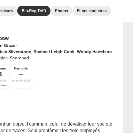
tateurs
Blu-Ray, DVD
Photos
Films similaires
sse
an Grazer
icia Silverstone
,
Rachael Leigh Cook
,
Woody Harrelson
iginal
Scorched
eurs
Mes amis
3
--
ritiques
 un objectif commun, celui de dévaliser leur société
ser de traces. Seul problème : les trois employés