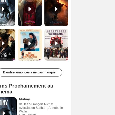
Le Triangle d'or Bande-annonce VF
Les Matins merveilleux Bande-annonce VF
De la Comédie-Française Teaser VF
Bandes-annonces à ne pas manquer
lms Prochainement au
néma
Mutiny
de Jean-François Richet
avec Jason Statham, Annabelle
Wallis