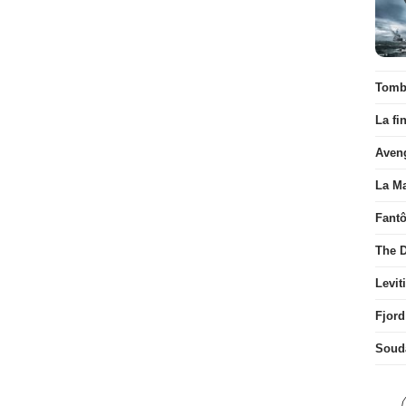
Tombé
La fi
Aven
La Ma
Fant
The D
Levit
Fjord
Soud