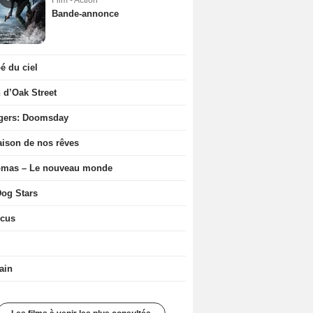
Film - Action
Bande-annonce
 du ciel
n d’Oak Street
gers: Doomsday
ison de nos rêves
ômas – Le nouveau monde
og Stars
icus
ain