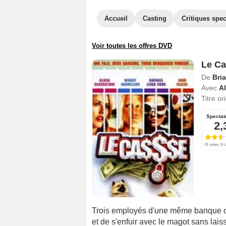
Accueil
Casting
Critiques spec
Voir toutes les offres DVD
Le Ca
De
Bri
Avec
Al
Titre or
Spectat
2,
41 notes, 9 c
Trois employés d'une même banque ont
et de s'enfuir avec le magot sans lais