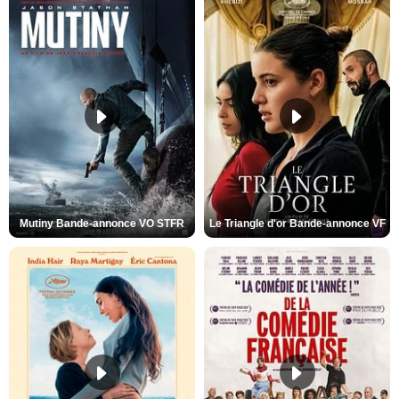
Mutiny Bande-annonce VO STFR
Le Triangle d'or Bande-annonce VF