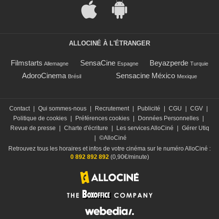
ALLOCINÉ À L'ÉTRANGER
Filmstarts
SensaCine
Beyazperde
Allemagne
Espagne
Turquie
AdoroCinema
Sensacine México
Brésil
Mexique
Contact
|
Qui sommes-nous
|
Recrutement
|
Publicité
|
CGU
|
CGV
|
Politique de cookies
|
Préférences cookies
|
Données Personnelles
|
Revue de presse
|
Charte d'écriture
|
Les services AlloCiné
|
Gérer Utiq
|
©AlloCiné
Retrouvez tous les horaires et infos de votre cinéma sur le numéro AlloCiné :
0 892 892 892
(0,90€/minute)