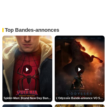
Top Bandes-annonces
Spider-Man: Brand New Day Bande-annonce VO STFR
L'Odyssée Bande-annonce VO STFR