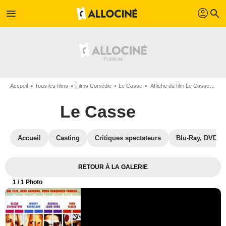
profil
menu
search
Accueil
Tous les films
Films Comédie
Le Casse
Affiche du film Le Casse - Photo 1
Le Casse
Accueil
Casting
Critiques spectateurs
Blu-Ray, DVD
RETOUR À LA GALERIE
1
/ 1 Photo