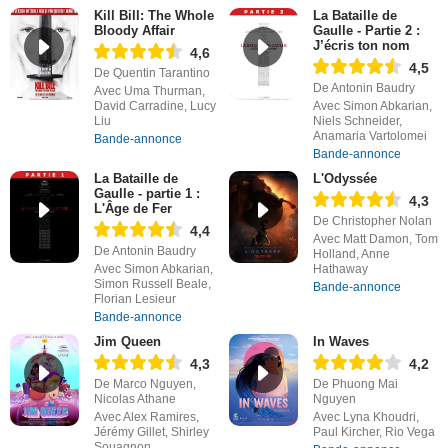
Kill Bill: The Whole
La Bataille de
Bloody Affair
Gaulle - Partie 2 :
J’écris ton nom
4,6
4,5
De Quentin Tarantino
De Antonin Baudry
Avec Uma Thurman,
David Carradine, Lucy
Avec Simon Abkarian,
Liu
Niels Schneider,
Anamaria Vartolomei
Bande-annonce
Bande-annonce
La Bataille de
L'Odyssée
Gaulle - partie 1 :
4,3
L'Âge de Fer
De Christopher Nolan
4,4
Avec Matt Damon, Tom
De Antonin Baudry
Holland, Anne
Avec Simon Abkarian,
Hathaway
Simon Russell Beale,
Bande-annonce
Florian Lesieur
Bande-annonce
Jim Queen
In Waves
4,3
4,2
De Marco Nguyen,
De Phuong Mai
Nicolas Athane
Nguyen
Avec Alex Ramires,
Avec Lyna Khoudri,
Jérémy Gillet, Shirley
Paul Kircher, Rio Vega
Souagnon