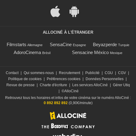
ALLOCINÉ À L'ÉTRANGER
Filmstarts
SensaCine
Beyazperde
Allemagne
Espagne
Turquie
AdoroCinema
Sensacine México
Brésil
Mexique
Contact
|
Qui sommes-nous
|
Recrutement
|
Publicité
|
CGU
|
CGV
|
Politique de cookies
|
Préférences cookies
|
Données Personnelles
|
Revue de presse
|
Charte d'écriture
|
Les services AlloCiné
|
Gérer Utiq
|
©AlloCiné
Retrouvez tous les horaires et infos de votre cinéma sur le numéro AlloCiné :
0 892 892 892
(0,90€/minute)