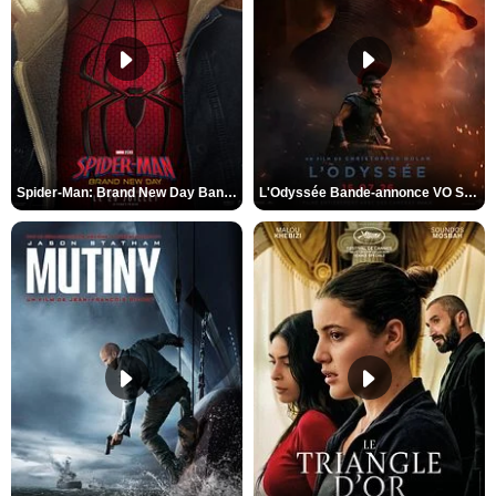
Spider-Man: Brand New Day Bande-annonce VO STFR
L'Odyssée Bande-annonce VO STFR