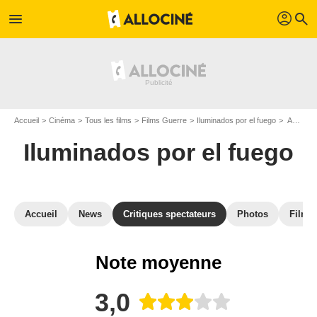
profil
menu
search
Accueil
Cinéma
Tous les films
Films Guerre
Iluminados por el fuego
Avis sur Iluminados por el fuego
Iluminados por el fuego
Accueil
News
Critiques spectateurs
Photos
Films 
Note moyenne
3,0