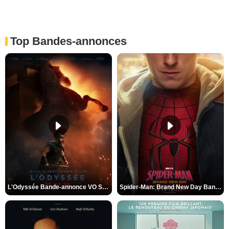
Top Bandes-annonces
L'Odyssée Bande-annonce VO STFR
Spider-Man: Brand New Day Bande-annonce VO STFR