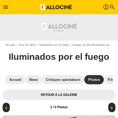
profil
menu
search
Accueil
Tous les films
Iluminados por el fuego
Images du film Iluminados por el fuego
Iluminados por el fuego
Accueil
News
Critiques spectateurs
Photos
Films 
RETOUR À LA GALERIE
2
/ 5 Photos