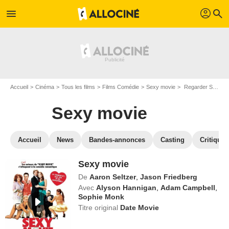
profil
menu
search
Accueil
Cinéma
Tous les films
Films Comédie
Sexy movie
Regarder Sexy movie en SVOD
Sexy movie
Accueil
News
Bandes-annonces
Casting
Critiques
Sexy movie
De
Aaron Seltzer
,
Jason Friedberg
Avec
Alyson Hannigan
,
Adam Campbell
,
Sophie Monk
Titre original
Date Movie