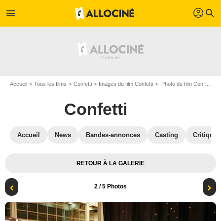
profil
menu
search
Accueil
Tous les films
Confetti
Images du film Confetti
Photo du film Confetti - Photo 2
Confetti
Accueil
News
Bandes-annonces
Casting
Critiques
RETOUR À LA GALERIE
2
/ 5 Photos