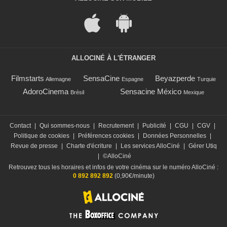
ALLOCINÉ À L'ÉTRANGER
Filmstarts
SensaCine
Beyazperde
Allemagne
Espagne
Turquie
AdoroCinema
Sensacine México
Brésil
Mexique
Contact
|
Qui sommes-nous
|
Recrutement
|
Publicité
|
CGU
|
CGV
|
Politique de cookies
|
Préférences cookies
|
Données Personnelles
|
Revue de presse
|
Charte d'écriture
|
Les services AlloCiné
|
Gérer Utiq
|
©AlloCiné
Retrouvez tous les horaires et infos de votre cinéma sur le numéro AlloCiné :
0 892 892 892
(0,90€/minute)