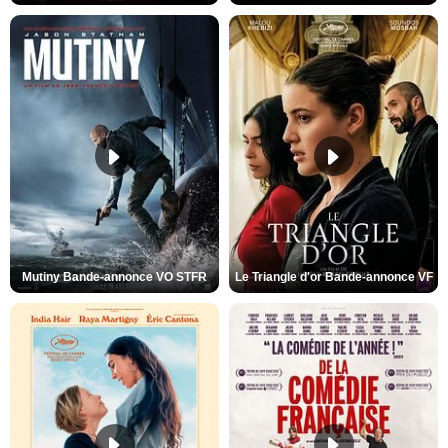
Mutiny Bande-annonce VO STFR
Le Triangle d'or Bande-annonce VF