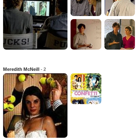
Meredith McNeill
- 2