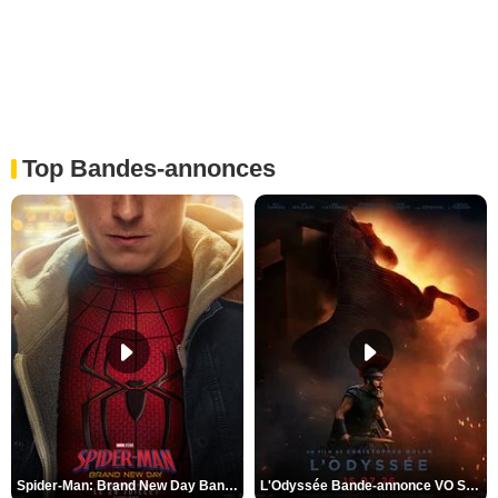
Top Bandes-annonces
Spider-Man: Brand New Day Bande-annonce VO STFR
L'Odyssée Bande-annonce VO STFR