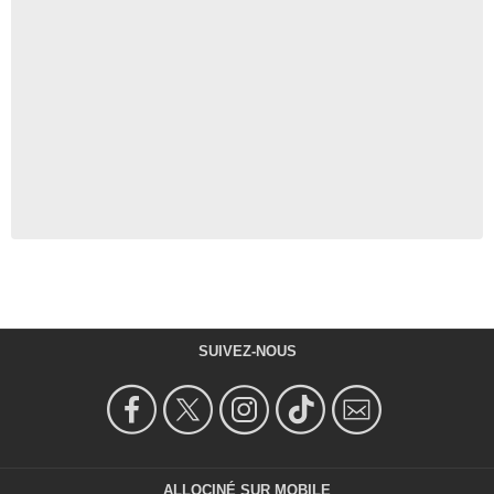
SUIVEZ-NOUS
ALLOCINÉ SUR MOBILE