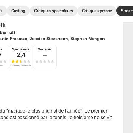
es
Casting
Critiques spectateurs
Critiques presse
Strea
tti
ie Isitt
artin Freeman
,
Jessica Stevenson
,
Stephen Mangan
se
Spectateurs
Mes amis
7
2,4
--
ues
29 notes, 7 critiques
du "mariage le plus original de l'année". Le premier
nd est passionné par le tennis, le troisième ne se vit