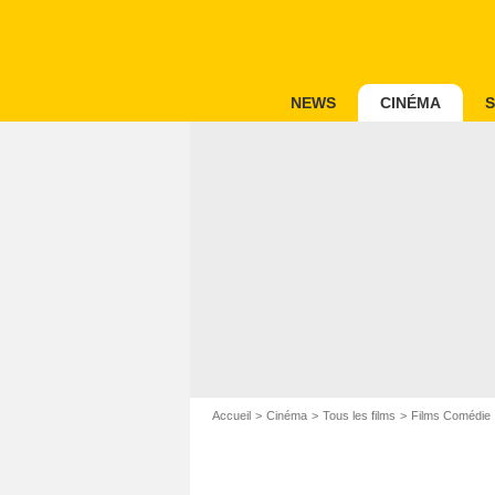
NEWS
CINÉMA
S
Accueil
Cinéma
Tous les films
Films Comédie