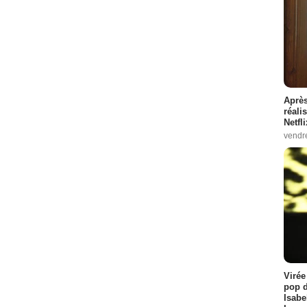
Après
réali
Netfl
vendr
Virée
pop d
Isabe