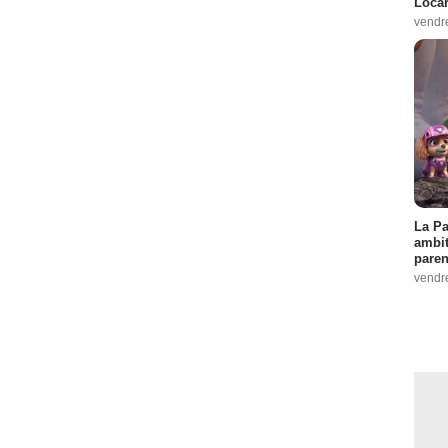
Loca
vendr
La Pa
ambit
paren
vendr