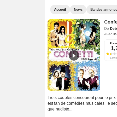
Accueil
News
Bandes-annonc
Confe
De
Debb
Avec
M
Pres
1,
11 critiq
Trois couples concourent pour le prix 
est fan de comédies musicales, le seco
que nudiste...