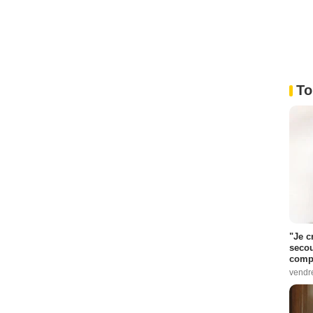
To
"Je c
secou
compo
vendr