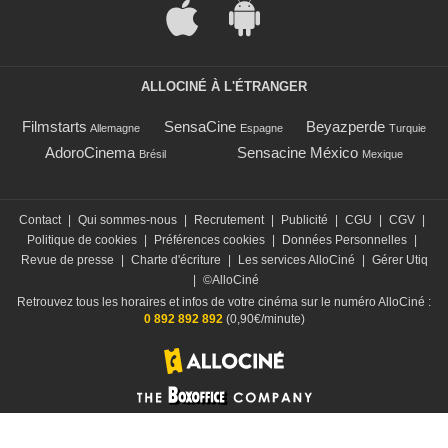
ALLOCINÉ À L'ÉTRANGER
Filmstarts
SensaCine
Beyazperde
Allemagne
Espagne
Turquie
AdoroCinema
Sensacine México
Brésil
Mexique
Contact
|
Qui sommes-nous
|
Recrutement
|
Publicité
|
CGU
|
CGV
|
Politique de cookies
|
Préférences cookies
|
Données Personnelles
|
Revue de presse
|
Charte d'écriture
|
Les services AlloCiné
|
Gérer Utiq
|
©AlloCiné
Retrouvez tous les horaires et infos de votre cinéma sur le numéro AlloCiné :
0 892 892 892
(0,90€/minute)