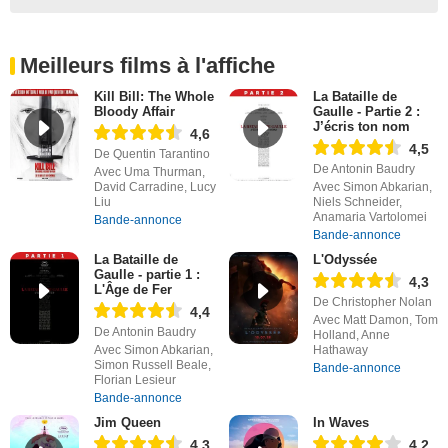
Meilleurs films à l'affiche
Kill Bill: The Whole
La Bataille de
Bloody Affair
Gaulle - Partie 2 :
J’écris ton nom
4,6
4,5
De Quentin Tarantino
De Antonin Baudry
Avec Uma Thurman,
David Carradine, Lucy
Avec Simon Abkarian,
Liu
Niels Schneider,
Anamaria Vartolomei
Bande-annonce
Bande-annonce
La Bataille de
L'Odyssée
Gaulle - partie 1 :
4,3
L'Âge de Fer
De Christopher Nolan
4,4
Avec Matt Damon, Tom
De Antonin Baudry
Holland, Anne
Avec Simon Abkarian,
Hathaway
Simon Russell Beale,
Bande-annonce
Florian Lesieur
Bande-annonce
Jim Queen
In Waves
4,3
4,2