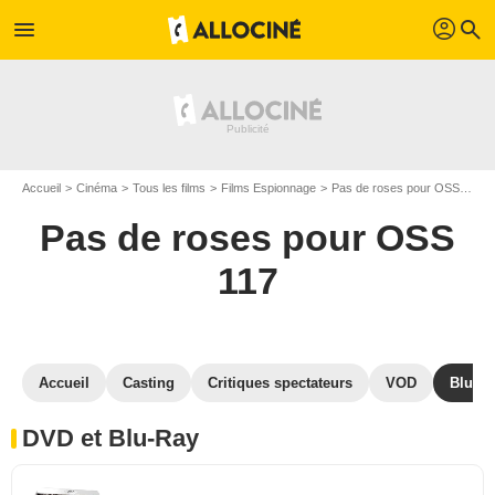
profil
menu
search
Accueil
Cinéma
Tous les films
Films Espionnage
Pas de roses pour OSS 117
Pas de roses pour OSS
117
Accueil
Casting
Critiques spectateurs
VOD
Blu-Ra
DVD et Blu-Ray