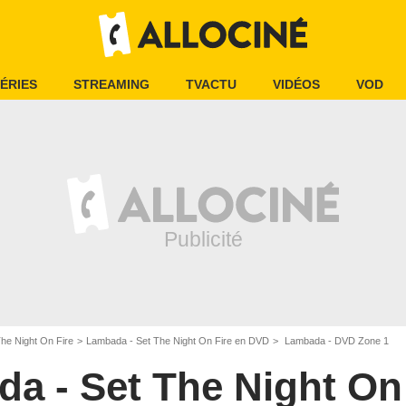
ÉRIES
STREAMING
TVACTU
VIDÉOS
VOD
he Night On Fire
Lambada - Set The Night On Fire en DVD
Lambada - DVD Zone 1
a - Set The Night On