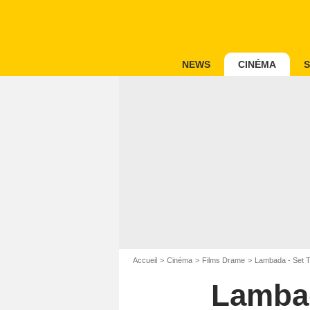
NEWS
CINÉMA
S
Accueil
Cinéma
Films Drame
Lambada - Set T
Lambad