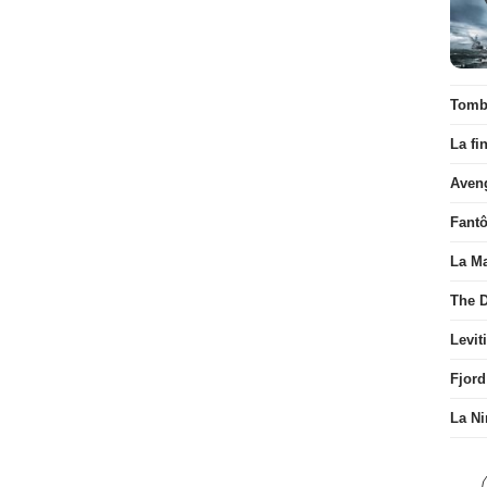
Tombé
La fi
Aven
Fant
La Ma
The D
Levit
Fjord
La Ni