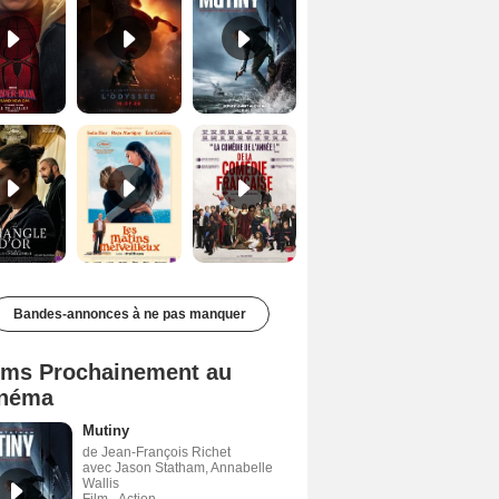
Le Triangle d'or Bande-annonce VF
Les Matins merveilleux Bande-annonce VF
De la Comédie-Française Teaser VF
Bandes-annonces à ne pas manquer
lms Prochainement au
néma
Mutiny
de Jean-François Richet
avec Jason Statham, Annabelle
Wallis