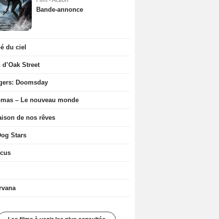
Film - Action
Bande-annonce
 du ciel
n d’Oak Street
gers: Doomsday
ômas – Le nouveau monde
ison de nos rêves
og Stars
icus
rvana