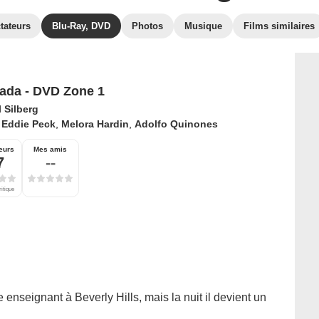
tateurs
Blu-Ray, DVD
Photos
Musique
Films similaires
da - DVD Zone 1
 Silberg
 Eddie Peck
,
Melora Hardin
,
Adolfo Quinones
eurs
Mes amis
7
--
ritique
 enseignant à Beverly Hills, mais la nuit il devient un