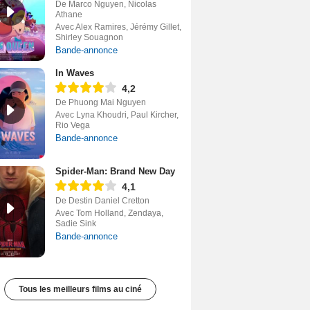
De Marco Nguyen, Nicolas
Athane
Avec Alex Ramires, Jérémy Gillet,
Shirley Souagnon
Bande-annonce
In Waves
4,2
De Phuong Mai Nguyen
Avec Lyna Khoudri, Paul Kircher,
Rio Vega
Bande-annonce
Spider-Man: Brand New Day
4,1
De Destin Daniel Cretton
Avec Tom Holland, Zendaya,
Sadie Sink
Bande-annonce
Tous les meilleurs films au ciné