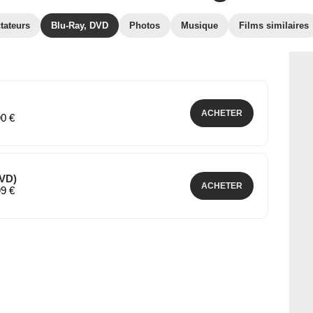
tateurs
Blu-Ray, DVD
Photos
Musique
Films similaires
ACHETER
90 €
DVD)
ACHETER
99 €