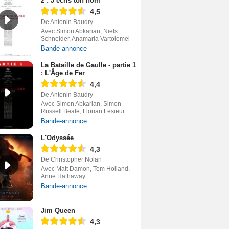
2 : J’écris ton nom
4,5
De Antonin Baudry
Avec Simon Abkarian, Niels
Schneider, Anamaria Vartolomei
Bande-annonce
La Bataille de Gaulle - partie 1
: L'Âge de Fer
4,4
De Antonin Baudry
Avec Simon Abkarian, Simon
Russell Beale, Florian Lesieur
Bande-annonce
L'Odyssée
4,3
De Christopher Nolan
Avec Matt Damon, Tom Holland,
Anne Hathaway
Bande-annonce
Jim Queen
4,3