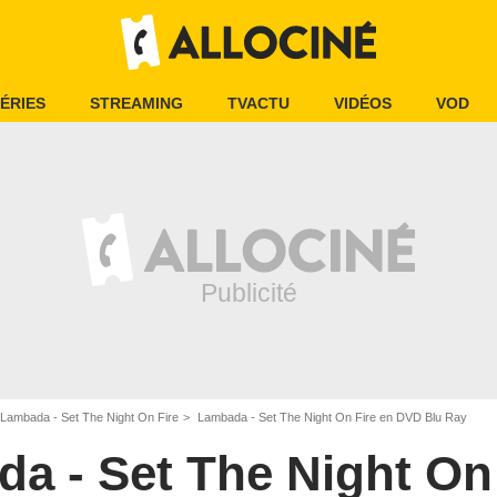
ÉRIES
STREAMING
TVACTU
VIDÉOS
VOD
Lambada - Set The Night On Fire
Lambada - Set The Night On Fire en DVD Blu Ray
a - Set The Night On