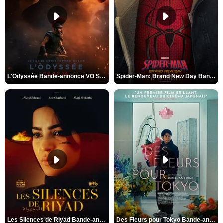
L'Odyssée Bande-annonce VO STFR
Spider-Man: Brand New Day Bande-annonce VO STFR
Les Silences de Riyad Bande-annonce VO STFR
Des Fleurs pour Tokyo Bande-annonce VO STFR