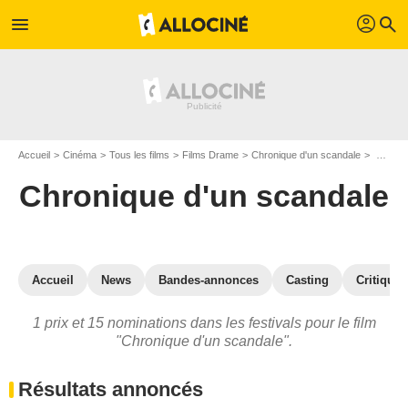
profil
menu
search
Accueil
Cinéma
Tous les films
Films Drame
Chronique d'un scandale
Prix et nominations pour Chronique d'un scandale
Chronique d'un scandale
Accueil
News
Bandes-annonces
Casting
Critiques
1 prix et 15 nominations dans les festivals pour le film
"Chronique d'un scandale".
Résultats annoncés