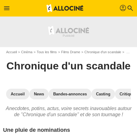
profil
menu
search
Accueil
Cinéma
Tous les films
Films Drame
Chronique d'un scandale
Chronique d'un scandale : les secrets du tournage
Chronique d'un scandale
Accueil
News
Bandes-annonces
Casting
Critiques
Anecdotes, potins, actus, voire secrets inavouables autour
de "Chronique d'un scandale" et de son tournage !
Une pluie de nominations