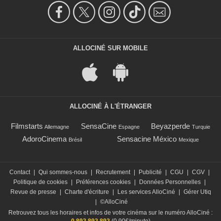
ALLOCINÉ SUR MOBILE
ALLOCINÉ À L'ÉTRANGER
Filmstarts
SensaCine
Beyazperde
Allemagne
Espagne
Turquie
AdoroCinema
Sensacine México
Brésil
Mexique
Contact
|
Qui sommes-nous
|
Recrutement
|
Publicité
|
CGU
|
CGV
|
Politique de cookies
|
Préférences cookies
|
Données Personnelles
|
Revue de presse
|
Charte d'écriture
|
Les services AlloCiné
|
Gérer Utiq
|
©AlloCiné
Retrouvez tous les horaires et infos de votre cinéma sur le numéro AlloCiné :