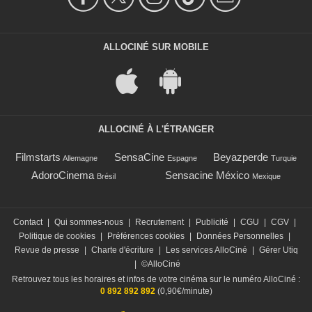
ALLOCINÉ SUR MOBILE
ALLOCINÉ À L'ÉTRANGER
Filmstarts
SensaCine
Beyazperde
Allemagne
Espagne
Turquie
AdoroCinema
Sensacine México
Brésil
Mexique
Contact
|
Qui sommes-nous
|
Recrutement
|
Publicité
|
CGU
|
CGV
|
Politique de cookies
|
Préférences cookies
|
Données Personnelles
|
Revue de presse
|
Charte d'écriture
|
Les services AlloCiné
|
Gérer Utiq
|
©AlloCiné
Retrouvez tous les horaires et infos de votre cinéma sur le numéro AlloCiné :
0 892 892 892
(0,90€/minute)