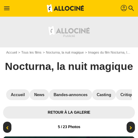
profil
menu
search
Accueil
Tous les films
Nocturna, la nuit magique
Images du film Nocturna, la nuit magique
Nocturna, la nuit magique
Accueil
News
Bandes-annonces
Casting
Critiques
RETOUR À LA GALERIE
5
/ 23 Photos