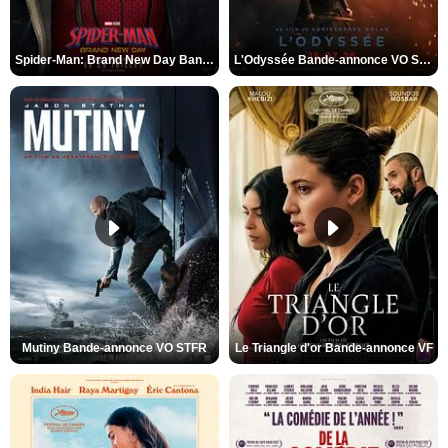
Spider-Man: Brand New Day Bande-annonce VO STFR
L'Odyssée Bande-annonce VO STFR
Mutiny Bande-annonce VO STFR
Le Triangle d'or Bande-annonce VF