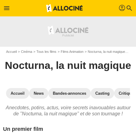
profil
menu
search
Accueil
Cinéma
Tous les films
Films Animation
Nocturna, la nuit magique
Noct
Nocturna, la nuit magique
Accueil
News
Bandes-annonces
Casting
Critiques
Anecdotes, potins, actus, voire secrets inavouables autour
de "Nocturna, la nuit magique" et de son tournage !
Un premier film