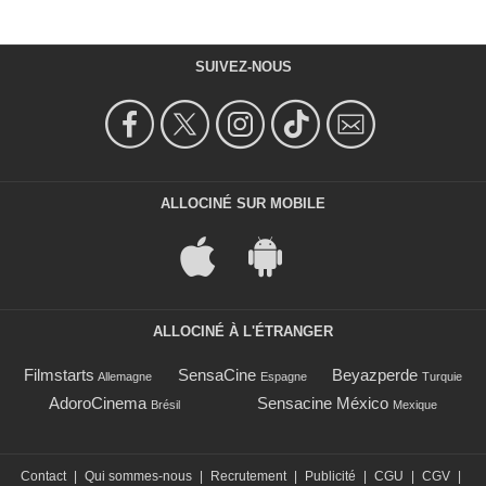
SUIVEZ-NOUS
ALLOCINÉ SUR MOBILE
ALLOCINÉ À L'ÉTRANGER
Filmstarts
SensaCine
Beyazperde
Allemagne
Espagne
Turquie
AdoroCinema
Sensacine México
Brésil
Mexique
Contact
|
Qui sommes-nous
|
Recrutement
|
Publicité
|
CGU
|
CGV
|