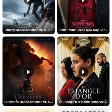
Mutiny Bande-annonce VO STFR
Spider-Man: Brand New Day Bande-annonce VO STFR
L'Odyssée Bande-annonce VO STFR
Le Triangle d'or Bande-annonce VF