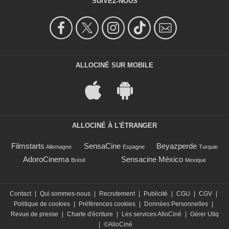
SUIVEZ-NOUS
ALLOCINÉ SUR MOBILE
ALLOCINÉ À L'ÉTRANGER
Filmstarts
SensaCine
Beyazperde
Allemagne
Espagne
Turquie
AdoroCinema
Sensacine México
Brésil
Mexique
Contact
|
Qui sommes-nous
|
Recrutement
|
Publicité
|
CGU
|
CGV
|
Politique de cookies
|
Préférences cookies
|
Données Personnelles
|
Revue de presse
|
Charte d'écriture
|
Les services AlloCiné
|
Gérer Utiq
|
©AlloCiné