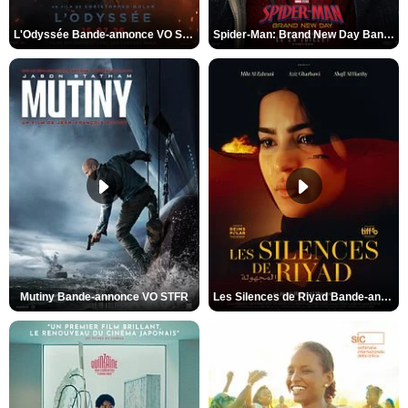
L'Odyssée Bande-annonce VO STFR
Spider-Man: Brand New Day Bande-annonce VO STFR
Mutiny Bande-annonce VO STFR
Les Silences de Riyad Bande-annonce VO STFR