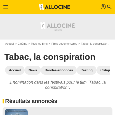
profil
menu
search
Accueil
Cinéma
Tous les films
Films documentaires
Tabac, la conspiration
Pr
Tabac, la conspiration
Accueil
News
Bandes-annonces
Casting
Critiques
1 nomination dans les festivals pour le film "Tabac, la
conspiration".
Résultats annoncés