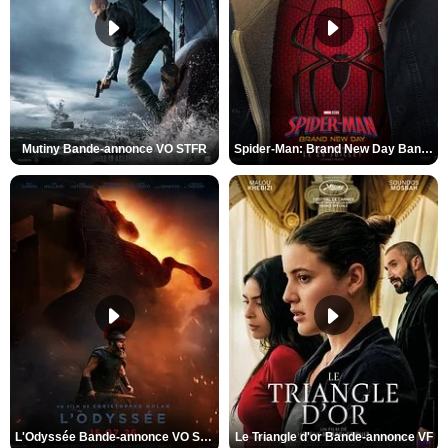
Mutiny Bande-annonce VO STFR
Spider-Man: Brand New Day Bande-annonce VO STFR
L'Odyssée Bande-annonce VO STFR
Le Triangle d'or Bande-annonce VF