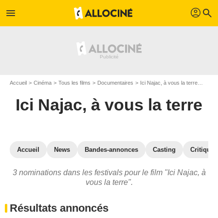
profil
menu
search
Accueil
Cinéma
Tous les films
Documentaires
Ici Najac, à vous la terre
Prix 
Ici Najac, à vous la terre
Accueil
News
Bandes-annonces
Casting
Critiques
3 nominations dans les festivals pour le film "Ici Najac, à
vous la terre".
Résultats annoncés