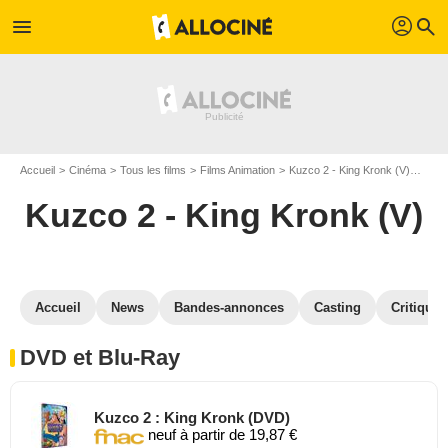
profil
menu
search
Accueil
Cinéma
Tous les films
Films Animation
Kuzco 2 - King Kronk (V)
Kuzc
Kuzco 2 - King Kronk (V)
Accueil
News
Bandes-annonces
Casting
Critiques
DVD et Blu-Ray
Kuzco 2 : King Kronk (DVD)
neuf à partir de 19,87 €