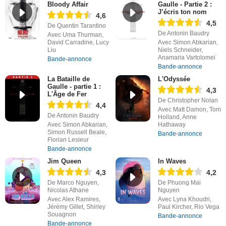
Bloody Affair
Gaulle - Partie 2 :
J’écris ton nom
4,6
4,5
De Quentin Tarantino
De Antonin Baudry
Avec Uma Thurman,
David Carradine, Lucy
Avec Simon Abkarian,
Liu
Niels Schneider,
Anamaria Vartolomei
Bande-annonce
Bande-annonce
La Bataille de
L'Odyssée
Gaulle - partie 1 :
4,3
L'Âge de Fer
De Christopher Nolan
4,4
Avec Matt Damon, Tom
De Antonin Baudry
Holland, Anne
Avec Simon Abkarian,
Hathaway
Simon Russell Beale,
Bande-annonce
Florian Lesieur
Bande-annonce
Jim Queen
In Waves
4,3
4,2
De Marco Nguyen,
De Phuong Mai
Nicolas Athane
Nguyen
Avec Alex Ramires,
Avec Lyna Khoudri,
Jérémy Gillet, Shirley
Paul Kircher, Rio Vega
Souagnon
Bande-annonce
Bande-annonce