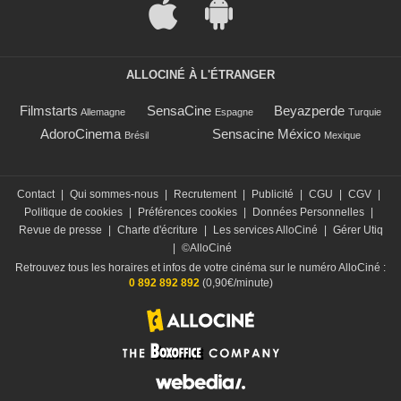
ALLOCINÉ À L'ÉTRANGER
Filmstarts
SensaCine
Beyazperde
Allemagne
Espagne
Turquie
AdoroCinema
Sensacine México
Brésil
Mexique
Contact
|
Qui sommes-nous
|
Recrutement
|
Publicité
|
CGU
|
CGV
|
Politique de cookies
|
Préférences cookies
|
Données Personnelles
|
Revue de presse
|
Charte d'écriture
|
Les services AlloCiné
|
Gérer Utiq
|
©AlloCiné
Retrouvez tous les horaires et infos de votre cinéma sur le numéro AlloCiné :
0 892 892 892
(0,90€/minute)