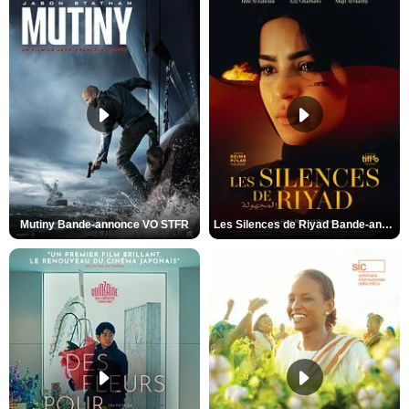
Mutiny Bande-annonce VO STFR
Les Silences de Riyad Bande-annonce VO STFR