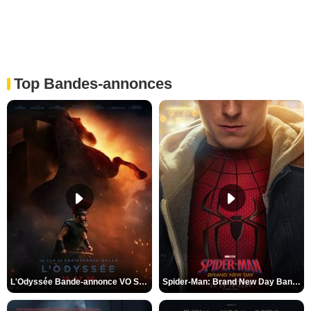
Top Bandes-annonces
L'Odyssée Bande-annonce VO STFR
Spider-Man: Brand New Day Bande-annonce VO STFR