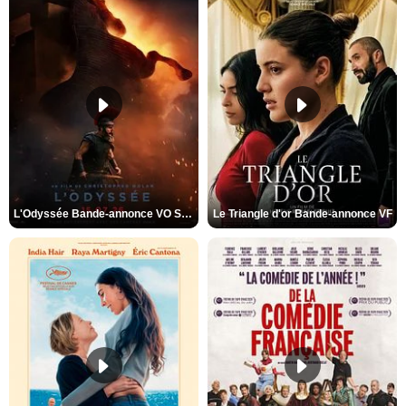
L'Odyssée Bande-annonce VO STFR
Le Triangle d'or Bande-annonce VF