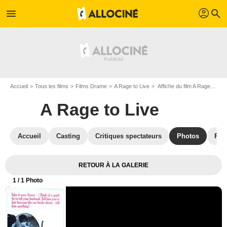
profil
menu
search
Accueil
Tous les films
Films Drame
A Rage to Live
Affiche du film A Rage to Live - Photo 1
A Rage to Live
Accueil
Casting
Critiques spectateurs
Photos
Réc
RETOUR À LA GALERIE
1
/ 1 Photo