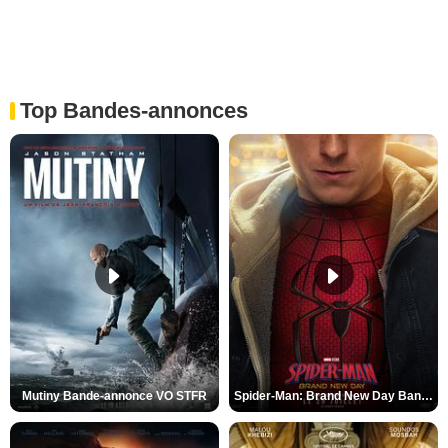
Top Bandes-annonces
Mutiny Bande-annonce VO STFR
Spider-Man: Brand New Day Bande-annonce VO STFR