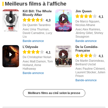
Meilleurs films à l'affiche
Kill Bill: The Whole
Jim Queen
Bloody Affair
4,1
4,3
De Marco Nguyen,
De Quentin Tarantino
Nicolas Athane
Avec Uma Thurman,
Avec Alex Ramires,
David Carradine, Lucy
Jérémy Gillet, Shirley
Liu
Souagnon
Bande-annonce
Bande-annonce
L'Odyssée
De la Comédie-
Française
4,1
4,1
De Christopher Nolan
De Martin Darondeau,
Avec Matt Damon, Tom
Bertrand Usclat
Holland, Anne
Hathaway
Avec Pauline Clément,
Laurent Stocker, Julien
Bande-annonce
Frison
Bande-annonce
Meilleurs films au ciné selon la presse