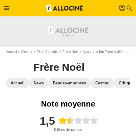
profil
menu
search
Accueil
Cinéma
Films Comédie
Frère Noël
Avis sur le film Frère Noël
Frère Noël : Critique presse
Frère Noël
Accueil
News
Bandes-annonces
Casting
Critiques
Note moyenne
1,5
6 titres de presse