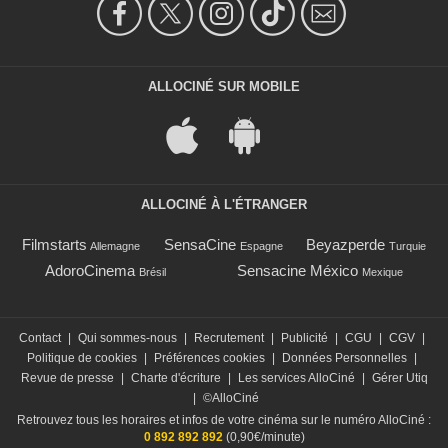
ALLOCINÉ SUR MOBILE
ALLOCINÉ À L'ÉTRANGER
Filmstarts
SensaCine
Beyazperde
Allemagne
Espagne
Turquie
AdoroCinema
Sensacine México
Brésil
Mexique
Contact
|
Qui sommes-nous
|
Recrutement
|
Publicité
|
CGU
|
CGV
|
Politique de cookies
|
Préférences cookies
|
Données Personnelles
|
Revue de presse
|
Charte d'écriture
|
Les services AlloCiné
|
Gérer Utiq
|
©AlloCiné
Retrouvez tous les horaires et infos de votre cinéma sur le numéro AlloCiné :
0 892 892 892
(0,90€/minute)