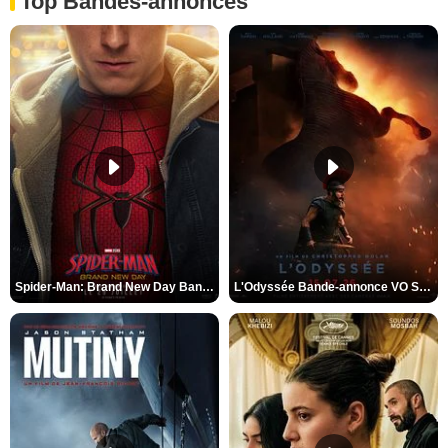
Top Bandes-annonces
Spider-Man: Brand New Day Bande-annonce VO STFR
L'Odyssée Bande-annonce VO STFR