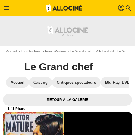
profil
menu
search
Accueil
Tous les films
Films Western
Le Grand chef
Affiche du film Le Grand chef - Photo 1
Le Grand chef
Accueil
Casting
Critiques spectateurs
Blu-Ray, DVD
RETOUR À LA GALERIE
1
/ 1 Photo