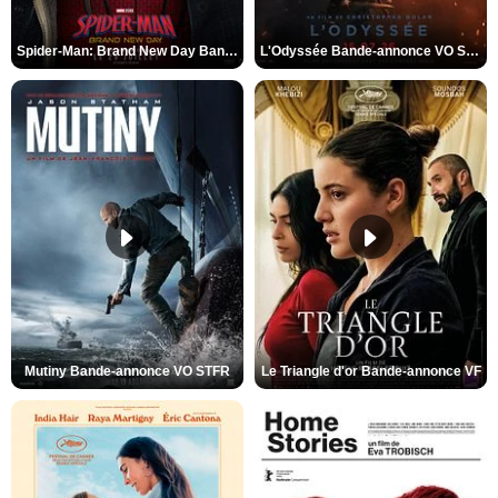
Spider-Man: Brand New Day Bande-annonce VO STFR
L'Odyssée Bande-annonce VO STFR
Mutiny Bande-annonce VO STFR
Le Triangle d'or Bande-annonce VF