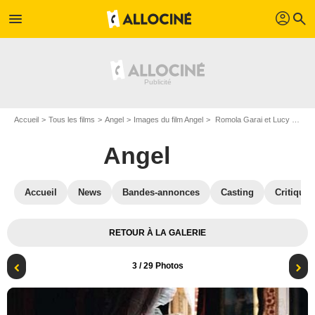
profil
menu
search
Accueil
Tous les films
Angel
Images du film Angel
Romola Garai et Lucy Russell
Angel
Accueil
News
Bandes-annonces
Casting
Critiques
RETOUR À LA GALERIE
3
/ 29 Photos