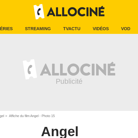
ÉRIES
STREAMING
TVACTU
VIDÉOS
VOD
gel
Affiche du film Angel - Photo 15
Angel