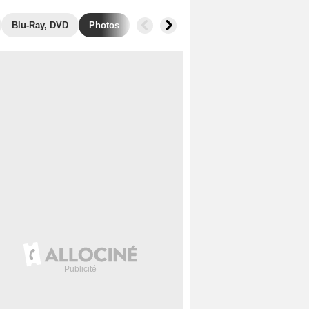
Blu-Ray, DVD
Photos
Secrets de tournage
Box Office