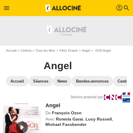
profil
menu
search
Accueil
Cinéma
Tous les films
Films Drame
Angel
VOD Angel
Angel
Accueil
Séances
News
Bandes-annonces
Casting
Service proposé par
Angel
De
François Ozon
Avec
Romola Garai
,
Lucy Russell
,
Michael Fassbender