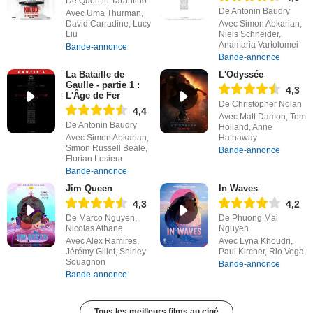
De Quentin Tarantino
De Antonin Baudry
Avec Uma Thurman,
David Carradine, Lucy
Avec Simon Abkarian,
Liu
Niels Schneider,
Anamaria Vartolomei
Bande-annonce
Bande-annonce
La Bataille de
L'Odyssée
Gaulle - partie 1 :
4,3
L'Âge de Fer
De Christopher Nolan
4,4
Avec Matt Damon, Tom
De Antonin Baudry
Holland, Anne
Avec Simon Abkarian,
Hathaway
Simon Russell Beale,
Bande-annonce
Florian Lesieur
Bande-annonce
Jim Queen
In Waves
4,3
4,2
De Marco Nguyen,
De Phuong Mai
Nicolas Athane
Nguyen
Avec Alex Ramires,
Avec Lyna Khoudri,
Jérémy Gillet, Shirley
Paul Kircher, Rio Vega
Souagnon
Bande-annonce
Bande-annonce
Tous les meilleurs films au ciné