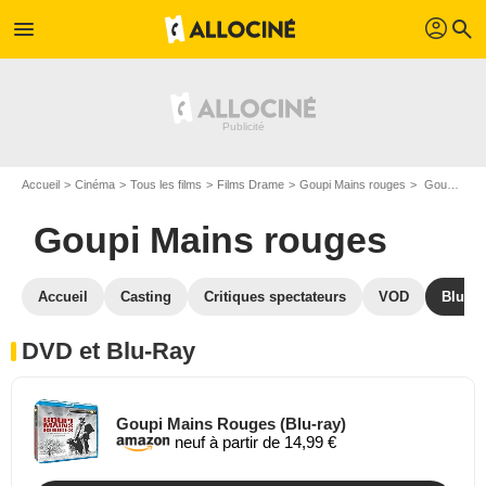
profil
menu
search
Accueil
Cinéma
Tous les films
Films Drame
Goupi Mains rouges
Goupi Mains rouges en DVD Blu Ray
Goupi Mains rouges
Accueil
Casting
Critiques spectateurs
VOD
Blu-Ra
DVD et Blu-Ray
Goupi Mains Rouges (Blu-ray)
neuf à partir de 14,99 €