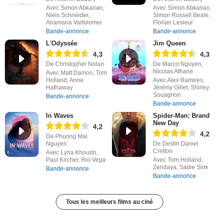
Avec Simon Abkarian,
Avec Simon Abkarian,
Niels Schneider,
Simon Russell Beale,
Anamaria Vartolomei
Florian Lesieur
Bande-annonce
Bande-annonce
L'Odyssée
Jim Queen
4,3
4,3
De Christopher Nolan
De Marco Nguyen,
Nicolas Athane
Avec Matt Damon, Tom
Holland, Anne
Avec Alex Ramires,
Hathaway
Jérémy Gillet, Shirley
Souagnon
Bande-annonce
Bande-annonce
In Waves
Spider-Man: Brand
New Day
4,2
4,2
De Phuong Mai
Nguyen
De Destin Daniel
Cretton
Avec Lyna Khoudri,
Paul Kircher, Rio Vega
Avec Tom Holland,
Zendaya, Sadie Sink
Bande-annonce
Bande-annonce
Tous les meilleurs films au ciné