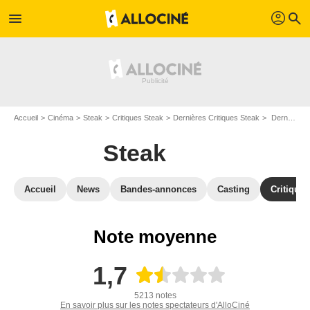
profil
menu
search
Accueil
Cinéma
Steak
Critiques Steak
Dernières Critiques Steak
Derniers Avis : Steak - Page 30
Steak
Accueil
News
Bandes-annonces
Casting
Critiques
Note moyenne
1,7
5213 notes
En savoir plus sur les notes spectateurs d'AlloCiné