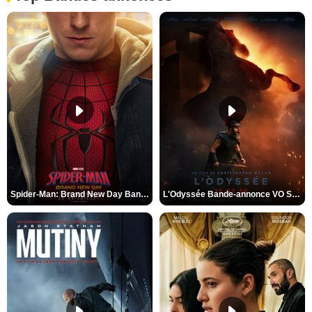
Spider-Man: Brand New Day Bande-annonce VO STFR
L'Odyssée Bande-annonce VO STFR