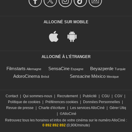
ALLOCINÉ SUR MOBILE
ALLOCINÉ À L'ÉTRANGER
Filmstarts
SensaCine
Beyazperde
Allemagne
Espagne
Turquie
AdoroCinema
Sensacine México
Brésil
Mexique
Contact
|
Qui sommes-nous
|
Recrutement
|
Publicité
|
CGU
|
CGV
|
Politique de cookies
|
Préférences cookies
|
Données Personnelles
|
Revue de presse
|
Charte d'écriture
|
Les services AlloCiné
|
Gérer Utiq
|
©AlloCiné
Retrouvez tous les horaires et infos de votre cinéma sur le numéro AlloCiné :
0 892 892 892
(0,90€/minute)