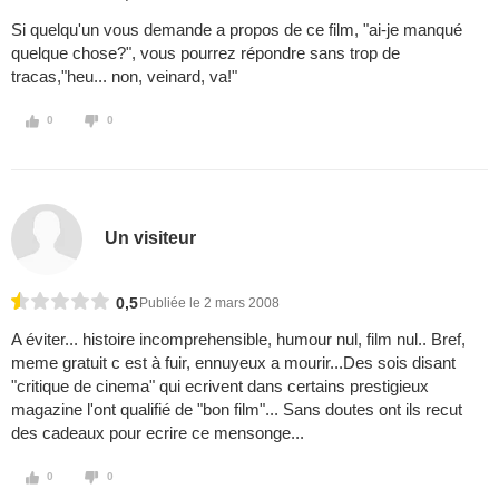
Si quelqu'un vous demande a propos de ce film, "ai-je manqué
quelque chose?", vous pourrez répondre sans trop de
tracas,"heu... non, veinard, va!"
0
0
Un visiteur
0,5
Publiée le 2 mars 2008
A éviter... histoire incomprehensible, humour nul, film nul.. Bref,
meme gratuit c est à fuir, ennuyeux a mourir...Des sois disant
"critique de cinema" qui ecrivent dans certains prestigieux
magazine l'ont qualifié de "bon film"... Sans doutes ont ils recut
des cadeaux pour ecrire ce mensonge...
0
0