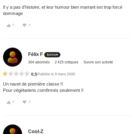
Il y a pas d'histoire, et leur humour bien marrant est trop forcé
dommage
0
0
Félix F
304 abonnés
2 425 critiques
Suivre son activité
0,5
Publiée le 9 mars 2008
Un navet de première classe !!
Pour végétariens comfirmés seulement !!
0
0
Cool-Z