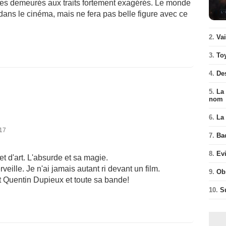
ges demeurés aux traits fortement exagérés. Le monde
ns le cinéma, mais ne fera pas belle figure avec ce
2.
Va
3.
To
4.
De
5.
La 
nom
6.
La 
017
7.
Ba
8.
Ev
 d'art. L'absurde et sa magie.
veille. Je n'ai jamais autant ri devant un film.
9.
Ob
 Quentin Dupieux et toute sa bande!
10.
S