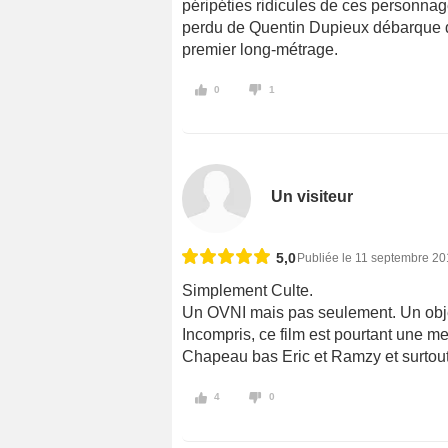
péripéties ridicules de ces personna
perdu de Quentin Dupieux débarque da
premier long-métrage.
0
1
Un visiteur
5,0
Publiée le 11 septembre 2
Simplement Culte.
Un OVNI mais pas seulement. Un objet
Incompris, ce film est pourtant une mer
Chapeau bas Eric et Ramzy et surtout
4
0