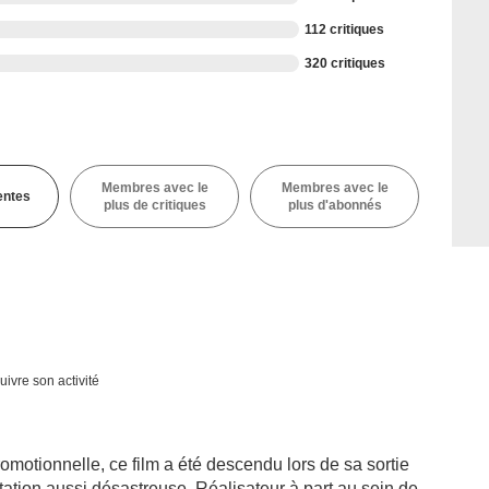
112 critiques
320 critiques
Membres avec le
Membres avec le
entes
plus de critiques
plus d'abonnés
uivre son activité
otionnelle, ce film a été descendu lors de sa sortie
putation aussi désastreuse. Réalisateur à part au sein de