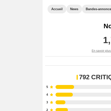
Accueil
News
Bandes-annonc
No
1
En savoir plus
792 CRIT
5
4
3
2