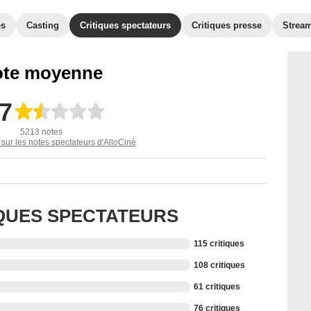
es
Casting
Critiques spectateurs
Critiques presse
Strea
te moyenne
,7
5213 notes
 sur les notes spectateurs d'AlloCiné
IQUES SPECTATEURS
115 critiques
108 critiques
61 critiques
76 critiques