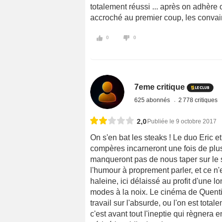
totalement réussi ... après on adhèr
accroché au premier coup, les convai
0
0
7eme critique
625 abonnés
2 778 critiques
2,0
Publiée le 9 octobre 2017
On s'en bat les steaks ! Le duo Eric 
compères incarneront une fois de plu
manqueront pas de nous taper sur le 
l'humour à proprement parler, et ce n'
haleine, ici délaissé au profit d'une l
modes à la noix. Le cinéma de Quentin
travail sur l'absurde, ou l'on est tot
c'est avant tout l'ineptie qui règnera