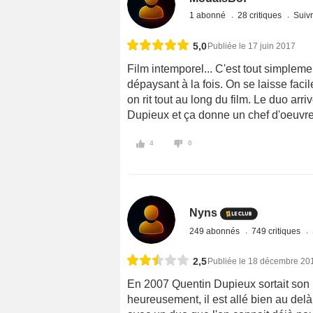
1 abonné
28 critiques
Suivr
5,0
Publiée le 17 juin 2017
Film intemporel... C'est tout simpleme
dépaysant à la fois. On se laisse facil
on rit tout au long du film. Le duo ar
Dupieux et ça donne un chef d'oeuvre
4
0
Nyns
249 abonnés
749 critiques
2,5
Publiée le 18 décembre 20
En 2007 Quentin Dupieux sortait son
heureusement, il est allé bien au delà