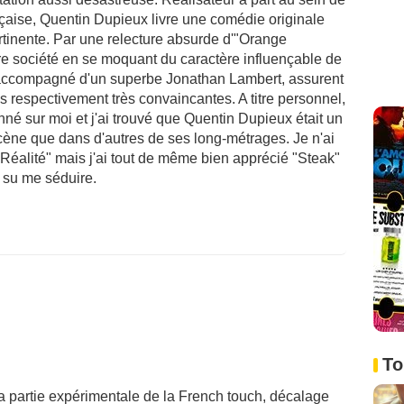
çaise, Quentin Dupieux livre une comédie originale
ertinente. Par une relecture absurde d'"Orange
e société en se moquant du caractère influençable de
, accompagné d'un superbe Jonathan Lambert, assurent
ons respectivement très convaincantes. A titre personnel,
nné sur moi et j'ai trouvé que Quentin Dupieux était un
cène que dans d'autres de ses long-métrages. Je n'ai
Réalité" mais j'ai tout de même bien apprécié "Steak"
nt su me séduire.
To
a partie expérimentale de la French touch, décalage