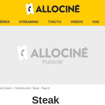
ÉRIES
STREAMING
TVACTU
VIDÉOS
VOD
Avis Steak
Derniers Avis : Steak - Page 6
Steak