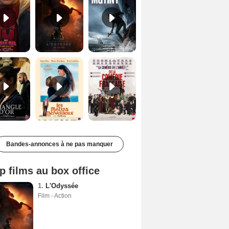
Le Triangle d'or Bande-annonce VF
Les Matins merveilleux Bande-annonce VF
De la Comédie-Française Teaser VF
Bandes-annonces à ne pas manquer
p films au box office
1.
L'Odyssée
Film - Action