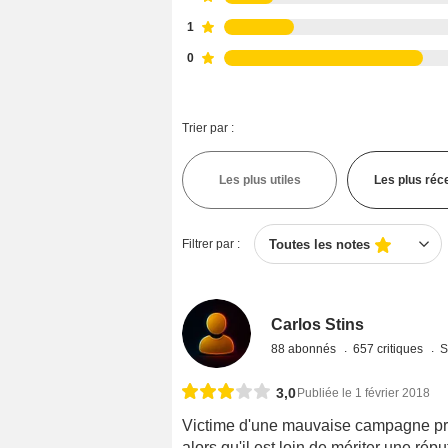
1
0
Trier par :
Les plus utiles
Les plus réc
Filtrer par :
Toutes les notes
Carlos Stins
88 abonnés
657 critiques
S
3,0
Publiée le 1 février 2018
Victime d'une mauvaise campagne prom
alors qu'il est loin de mériter une ré