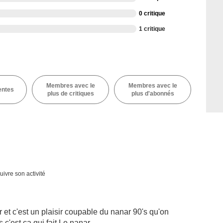
0 critique
1 critique
Membres avec le
Membres avec le
entes
plus de critiques
plus d'abonnés
uivre son activité
et c'est un plaisir coupable du nanar 90's qu'on
s c'est ça qui fait Le nanar