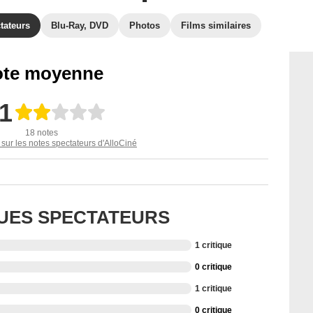
tateurs
Blu-Ray, DVD
Photos
Films similaires
te moyenne
,1
18 notes
 sur les notes spectateurs d'AlloCiné
QUES SPECTATEURS
1 critique
0 critique
1 critique
0 critique