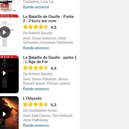
Carradine, Lucy Liu
Bande-annonce
La Bataille de Gaulle - Partie
2 : J’écris ton nom
4,5
De Antonin Baudry
Avec Simon Abkarian, Niels
Schneider, Anamaria Vartolomei
Bande-annonce
La Bataille de Gaulle - partie 1
: L'Âge de Fer
4,4
De Antonin Baudry
Avec Simon Abkarian, Simon
Russell Beale, Florian Lesieur
Bande-annonce
L'Odyssée
4,3
De Christopher Nolan
Avec Matt Damon, Tom Holland,
Anne Hathaway
Bande-annonce