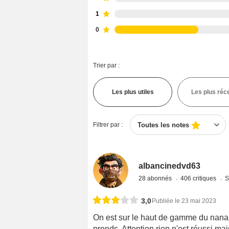
1
0
Trier par :
Les plus utiles
Les plus réc
Filtrer par :
Toutes les notes
albancinedvd63
28 abonnés
406 critiques
S
3,0
Publiée le 23 mai 2023
On est sur le haut de gamme du nanar 
prends. Attention rien n'est réussi mai