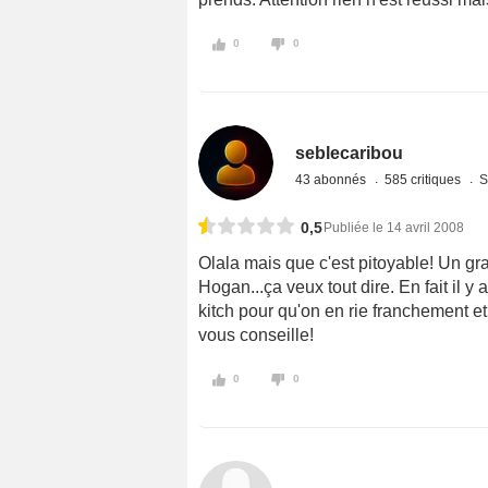
0
0
seblecaribou
43 abonnés
585 critiques
S
0,5
Publiée le 14 avril 2008
Olala mais que c'est pitoyable! Un gr
Hogan...ça veux tout dire. En fait il 
kitch pour qu'on en rie franchement et
vous conseille!
0
0