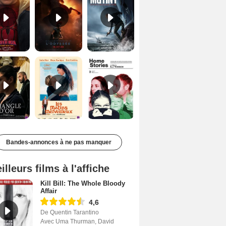
Le Triangle d'or Bande-annonce VF
Les Matins merveilleux Bande-annonce VF
Home stories Bande-annonce VO STFR
Bandes-annonces à ne pas manquer
illeurs films à l'affiche
Kill Bill: The Whole Bloody
Affair
4,6
De Quentin Tarantino
Avec Uma Thurman, David