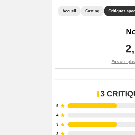
Accueil
Casting
Critiques spec
No
2
En savoir plus
3 CRITI
5
4
3
2