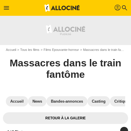
profil
menu
search
Accueil
Tous les films
Films Epouvante-horreur
Massacres dans le train fantôme
Massacres dans le train
fantôme
Accueil
News
Bandes-annonces
Casting
Critiques
RETOUR À LA GALERIE