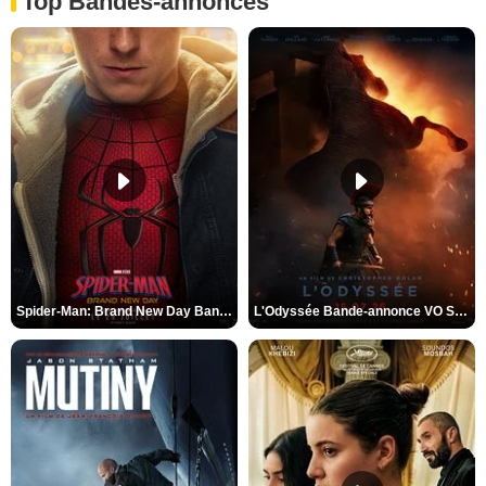
Top Bandes-annonces
Spider-Man: Brand New Day Bande-annonce VO STFR
L'Odyssée Bande-annonce VO STFR