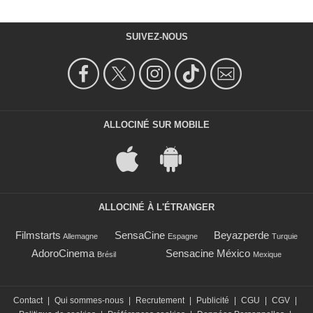
SUIVEZ-NOUS
ALLOCINÉ SUR MOBILE
ALLOCINÉ À L'ÉTRANGER
Filmstarts
SensaCine
Beyazperde
Allemagne
Espagne
Turquie
AdoroCinema
Sensacine México
Brésil
Mexique
Contact
|
Qui sommes-nous
|
Recrutement
|
Publicité
|
CGU
|
CGV
|