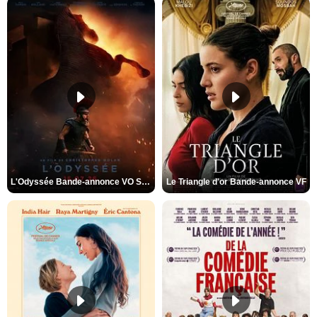
L'Odyssée Bande-annonce VO STFR
Le Triangle d'or Bande-annonce VF