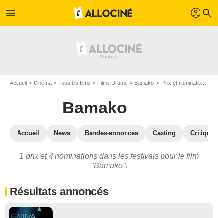
profil
menu
search
Accueil
Cinéma
Tous les films
Films Drame
Bamako
Prix et nominations pour Bamako
Bamako
Accueil
News
Bandes-annonces
Casting
Critiques
1 prix et 4 nominations dans les festivals pour le film
"Bamako".
Résultats annoncés