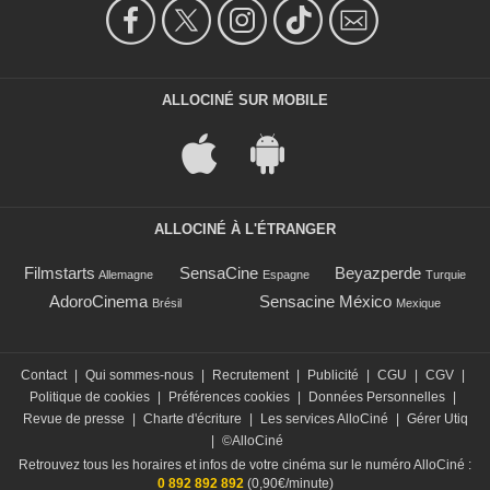
ALLOCINÉ SUR MOBILE
ALLOCINÉ À L'ÉTRANGER
Filmstarts
SensaCine
Beyazperde
Allemagne
Espagne
Turquie
AdoroCinema
Sensacine México
Brésil
Mexique
Contact
|
Qui sommes-nous
|
Recrutement
|
Publicité
|
CGU
|
CGV
|
Politique de cookies
|
Préférences cookies
|
Données Personnelles
|
Revue de presse
|
Charte d'écriture
|
Les services AlloCiné
|
Gérer Utiq
|
©AlloCiné
Retrouvez tous les horaires et infos de votre cinéma sur le numéro AlloCiné :
0 892 892 892
(0,90€/minute)