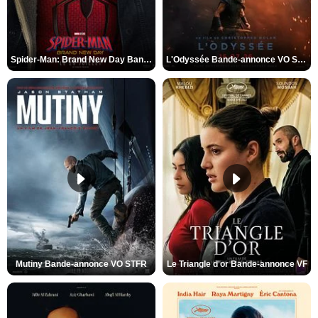
Spider-Man: Brand New Day Bande-annonce VO STFR
L'Odyssée Bande-annonce VO STFR
Mutiny Bande-annonce VO STFR
Le Triangle d'or Bande-annonce VF