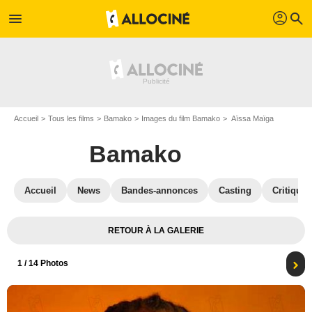
profil
menu
search
Accueil
Tous les films
Bamako
Images du film Bamako
Aïssa Maïga
Bamako
Accueil
News
Bandes-annonces
Casting
Critiques
RETOUR À LA GALERIE
1
/ 14 Photos