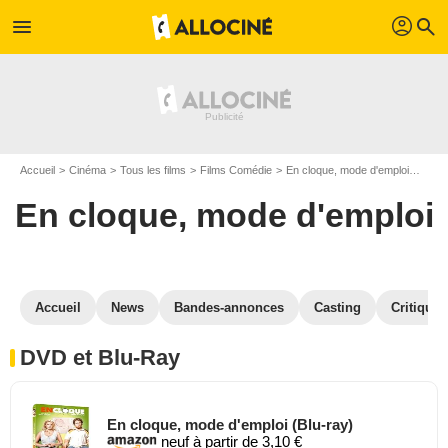
profil
menu
search
Accueil
Cinéma
Tous les films
Films Comédie
En cloque, mode d'emploi
En c
En cloque, mode d'emploi
Accueil
News
Bandes-annonces
Casting
Critiques
DVD et Blu-Ray
En cloque, mode d'emploi (Blu-ray)
neuf à partir de 3,10 €