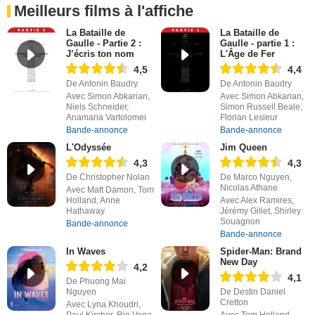
Meilleurs films à l'affiche
La Bataille de
La Bataille de
Gaulle - Partie 2 :
Gaulle - partie 1 :
J’écris ton nom
L'Âge de Fer
4,5
4,4
De Antonin Baudry
De Antonin Baudry
Avec Simon Abkarian,
Avec Simon Abkarian,
Niels Schneider,
Simon Russell Beale,
Anamaria Vartolomei
Florian Lesieur
Bande-annonce
Bande-annonce
L'Odyssée
Jim Queen
4,3
4,3
De Christopher Nolan
De Marco Nguyen,
Nicolas Athane
Avec Matt Damon, Tom
Holland, Anne
Avec Alex Ramires,
Hathaway
Jérémy Gillet, Shirley
Souagnon
Bande-annonce
Bande-annonce
In Waves
Spider-Man: Brand
New Day
4,2
4,1
De Phuong Mai
Nguyen
De Destin Daniel
Cretton
Avec Lyna Khoudri,
Paul Kircher, Rio Vega
Avec Tom Holland,