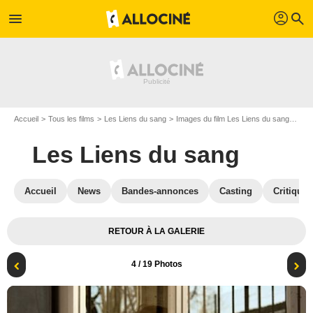
profil
menu
search
Accueil
Tous les films
Les Liens du sang
Images du film Les Liens du sang
Fra
Les Liens du sang
Accueil
News
Bandes-annonces
Casting
Critiques
RETOUR À LA GALERIE
4
/ 19 Photos