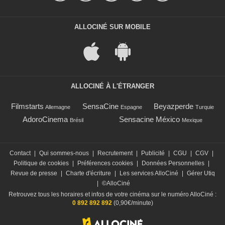
ALLOCINÉ SUR MOBILE
ALLOCINÉ À L'ÉTRANGER
Filmstarts
SensaCine
Beyazperde
Allemagne
Espagne
Turquie
AdoroCinema
Sensacine México
Brésil
Mexique
Contact
|
Qui sommes-nous
|
Recrutement
|
Publicité
|
CGU
|
CGV
|
Politique de cookies
|
Préférences cookies
|
Données Personnelles
|
Revue de presse
|
Charte d'écriture
|
Les services AlloCiné
|
Gérer Utiq
|
©AlloCiné
Retrouvez tous les horaires et infos de votre cinéma sur le numéro AlloCiné :
0 892 892 892
(0,90€/minute)