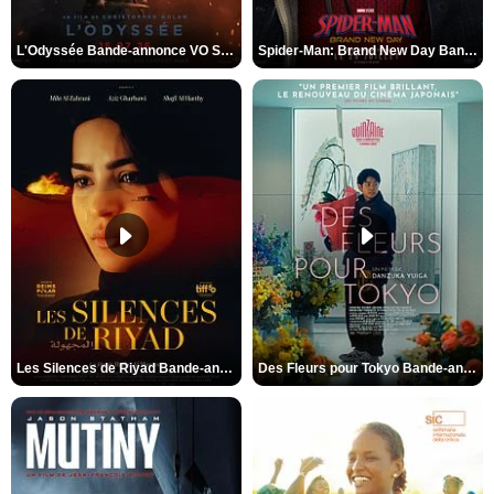
L'Odyssée Bande-annonce VO STFR
Spider-Man: Brand New Day Bande-annonce VO STFR
Les Silences de Riyad Bande-annonce VO STFR
Des Fleurs pour Tokyo Bande-annonce VO STFR