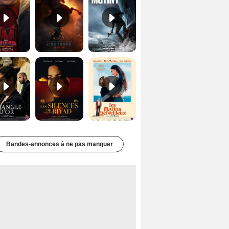
Le Triangle d'or Bande-annonce VF
Les Silences de Riyad Bande-annonce VO STFR
Les Matins merveilleux Bande-annonce VF
Bandes-annonces à ne pas manquer