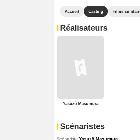
Accueil
Casting
Films similair
Réalisateurs
Yasuzô Masumura
Scénaristes
Scénariste
Yasuzô Masumura