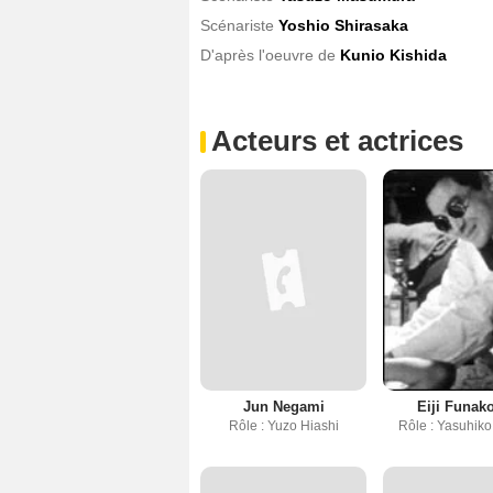
Scénariste
Yoshio Shirasaka
D'après l'oeuvre de
Kunio Kishida
Acteurs et actrices
Jun Negami
Eiji Funak
Rôle : Yuzo Hiashi
Rôle : Yasuhik