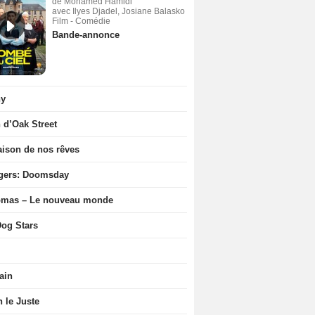
de Mohamed Hamidi
avec Ilyes Djadel, Josiane Balasko
Film - Comédie
Bande-annonce
ny
n d’Oak Street
ison de nos rêves
gers: Doomsday
ômas – Le nouveau monde
og Stars
ain
n le Juste