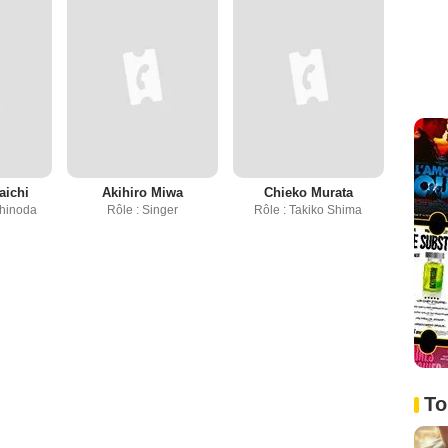
aichi
Akihiro Miwa
Chieko Murata
Shinoda
Rôle : Singer
Rôle : Takiko Shima
To