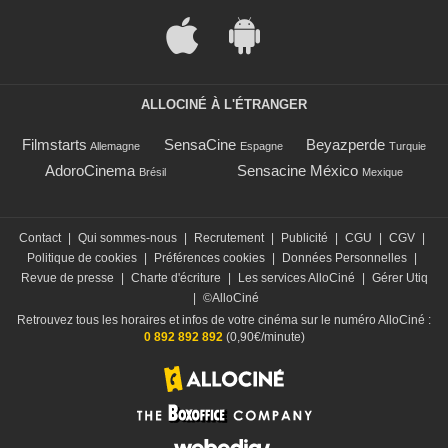
ALLOCINÉ À L'ÉTRANGER
Filmstarts
SensaCine
Beyazperde
Allemagne
Espagne
Turquie
AdoroCinema
Sensacine México
Brésil
Mexique
Contact
|
Qui sommes-nous
|
Recrutement
|
Publicité
|
CGU
|
CGV
|
Politique de cookies
|
Préférences cookies
|
Données Personnelles
|
Revue de presse
|
Charte d'écriture
|
Les services AlloCiné
|
Gérer Utiq
|
©AlloCiné
Retrouvez tous les horaires et infos de votre cinéma sur le numéro AlloCiné :
0 892 892 892
(0,90€/minute)