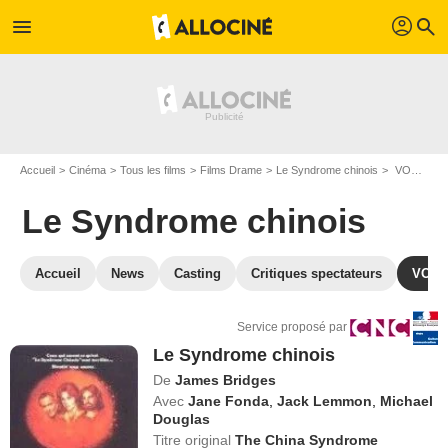
profil
menu
search
Accueil
Cinéma
Tous les films
Films Drame
Le Syndrome chinois
VOD Le Syndrome chinois
Le Syndrome chinois
Accueil
News
Casting
Critiques spectateurs
VOD
Service proposé par
Le Syndrome chinois
De
James Bridges
Avec
Jane Fonda
,
Jack Lemmon
,
Michael
Douglas
Titre original
The China Syndrome