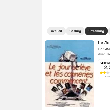
Accueil
Casting
Streaming
Le Jo
De
Cla
Avec
G
Spectat
2,
10 not