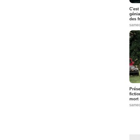
C'est
génia
des f
samed
Prése
ficti
mort 
samed