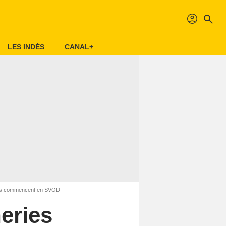
profil
search
LES INDÉS
CANAL+
ries commencent en SVOD
neries