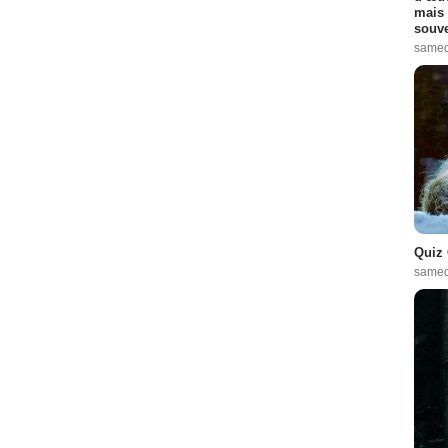
mais 
souve
samed
Quiz 
samed