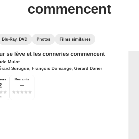
commencent
Blu-Ray, DVD
Photos
Films similaires
ur se lève et les conneries commencent
ude Mulot
érard Surugue
,
François Domange
,
Gerard Darier
eurs
Mes amis
2
--
es