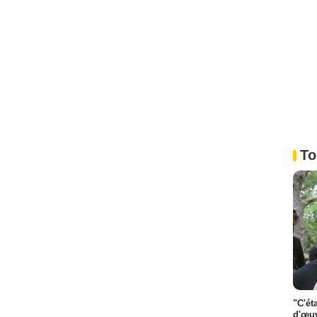
To
"C'ét
d'œuv