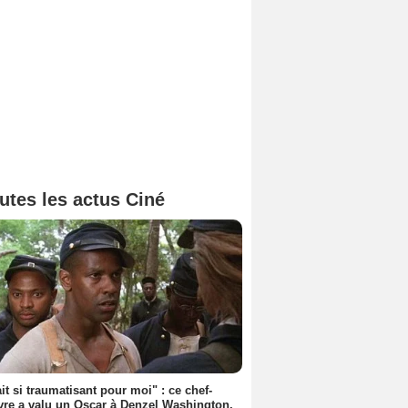
utes les actus Ciné
ait si traumatisant pour moi" : ce chef-
re a valu un Oscar à Denzel Washington,