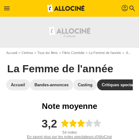
profil
menu
search
Accueil
Cinéma
Tous les films
Films Comédie
La Femme de l'année
Avis sur La Femme de l'année
La Femme de l'année
Accueil
Bandes-annonces
Casting
Critiques spectateu
Note moyenne
3,2
54 notes
En savoir plus sur les notes spectateurs d'AlloCiné