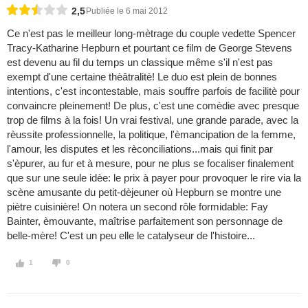
2,5
Publiée le 6 mai 2012
Ce n'est pas le meilleur long-mètrage du couple vedette Spencer
Tracy-Katharine Hepburn et pourtant ce film de George Stevens
est devenu au fil du temps un classique même s'il n'est pas
exempt d'une certaine thèâtralitè! Le duo est plein de bonnes
intentions, c'est incontestable, mais souffre parfois de facilitè pour
convaincre pleinement! De plus, c'est une comèdie avec presque
trop de films à la fois! Un vrai festival, une grande parade, avec la
rèussite professionnelle, la politique, l'èmancipation de la femme,
l'amour, les disputes et les rèconciliations...mais qui finit par
s'èpurer, au fur et à mesure, pour ne plus se focaliser finalement
que sur une seule idèe: le prix à payer pour provoquer le rire via la
scène amusante du petit-dèjeuner où Hepburn se montre une
piètre cuisinière! On notera un second rôle formidable: Fay
Bainter, èmouvante, maîtrise parfaitement son personnage de
belle-mère! C'est un peu elle le catalyseur de l'histoire...
1
0