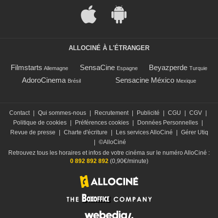
ALLOCINÉ À L'ÉTRANGER
Filmstarts
SensaCine
Beyazperde
Allemagne
Espagne
Turquie
AdoroCinema
Sensacine México
Brésil
Mexique
Contact
|
Qui sommes-nous
|
Recrutement
|
Publicité
|
CGU
|
CGV
|
Politique de cookies
|
Préférences cookies
|
Données Personnelles
|
Revue de presse
|
Charte d'écriture
|
Les services AlloCiné
|
Gérer Utiq
|
©AlloCiné
Retrouvez tous les horaires et infos de votre cinéma sur le numéro AlloCiné :
0 892 892 892
(0,90€/minute)