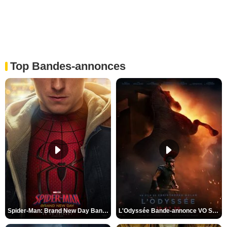
Top Bandes-annonces
Spider-Man: Brand New Day Bande-annonce VO STFR
L'Odyssée Bande-annonce VO STFR