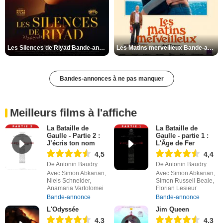
Les Silences de Riyad Bande-annonce VO STFR
Les Matins merveilleux Bande-annonce VF
Bandes-annonces à ne pas manquer
Meilleurs films à l'affiche
La Bataille de
La Bataille de
Gaulle - Partie 2 :
Gaulle - partie 1 :
J’écris ton nom
L'Âge de Fer
4,5
4,4
De Antonin Baudry
De Antonin Baudry
Avec Simon Abkarian,
Avec Simon Abkarian,
Niels Schneider,
Simon Russell Beale,
Anamaria Vartolomei
Florian Lesieur
Bande-annonce
Bande-annonce
L'Odyssée
Jim Queen
4,3
4,3