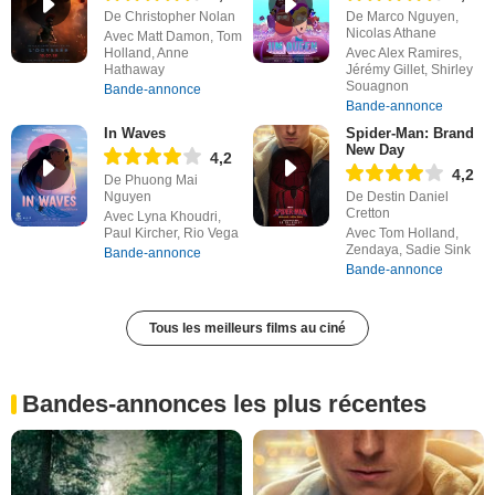
De Christopher Nolan
De Marco Nguyen,
Nicolas Athane
Avec Matt Damon, Tom
Holland, Anne
Avec Alex Ramires,
Hathaway
Jérémy Gillet, Shirley
Souagnon
Bande-annonce
Bande-annonce
In Waves
Spider-Man: Brand
New Day
4,2
4,2
De Phuong Mai
Nguyen
De Destin Daniel
Cretton
Avec Lyna Khoudri,
Paul Kircher, Rio Vega
Avec Tom Holland,
Zendaya, Sadie Sink
Bande-annonce
Bande-annonce
Tous les meilleurs films au ciné
Bandes-annonces les plus récentes