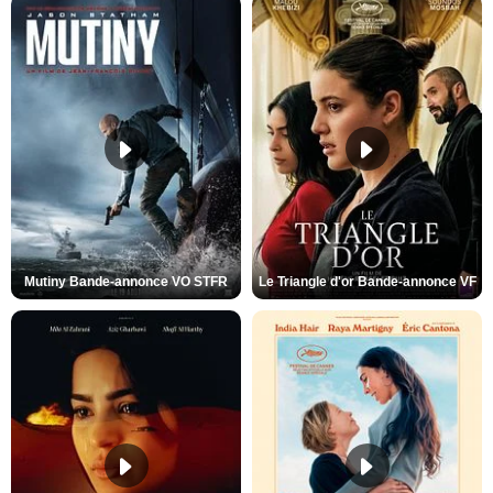
Mutiny Bande-annonce VO STFR
Le Triangle d'or Bande-annonce VF