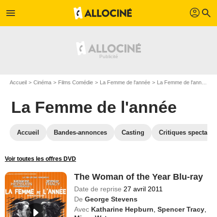
profil
menu
search
Accueil
Cinéma
Films Comédie
La Femme de l'année
La Femme de l'année en Blu Ray
La Femme de l'année
Accueil
Bandes-annonces
Casting
Critiques spectateu
Voir toutes les offres DVD
The Woman of the Year Blu-ray
Date de reprise
27 avril 2011
De
George Stevens
Avec
Katharine Hepburn
,
Spencer Tracy
,