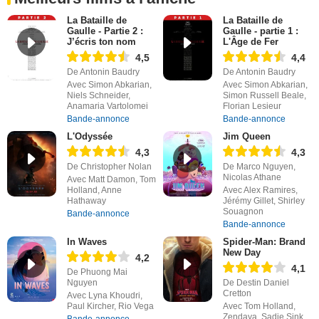
La Bataille de
La Bataille de
Gaulle - Partie 2 :
Gaulle - partie 1 :
J’écris ton nom
L'Âge de Fer
4,5
4,4
De Antonin Baudry
De Antonin Baudry
Avec Simon Abkarian,
Avec Simon Abkarian,
Niels Schneider,
Simon Russell Beale,
Anamaria Vartolomei
Florian Lesieur
Bande-annonce
Bande-annonce
L'Odyssée
Jim Queen
4,3
4,3
De Christopher Nolan
De Marco Nguyen,
Nicolas Athane
Avec Matt Damon, Tom
Holland, Anne
Avec Alex Ramires,
Hathaway
Jérémy Gillet, Shirley
Souagnon
Bande-annonce
Bande-annonce
In Waves
Spider-Man: Brand
New Day
4,2
4,1
De Phuong Mai
Nguyen
De Destin Daniel
Cretton
Avec Lyna Khoudri,
Paul Kircher, Rio Vega
Avec Tom Holland,
Zendaya, Sadie Sink
Bande-annonce