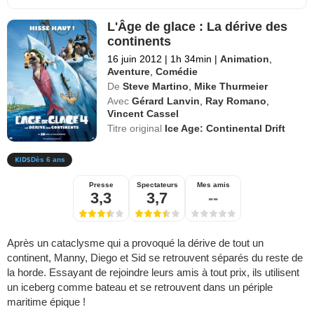
L'Âge de glace : La dérive des
continents
16 juin 2012
|
1h 34min
|
Animation
,
Aventure
,
Comédie
De
Steve Martino
,
Mike Thurmeier
Avec
Gérard Lanvin
,
Ray Romano
,
Vincent Cassel
Titre original
Ice Age: Continental Drift
Dès 6 ans
Presse
Spectateurs
Mes amis
3,3
3,7
--
Après un cataclysme qui a provoqué la dérive de tout un
continent, Manny, Diego et Sid se retrouvent séparés du reste de
la horde. Essayant de rejoindre leurs amis à tout prix, ils utilisent
un iceberg comme bateau et se retrouvent dans un périple
maritime épique !