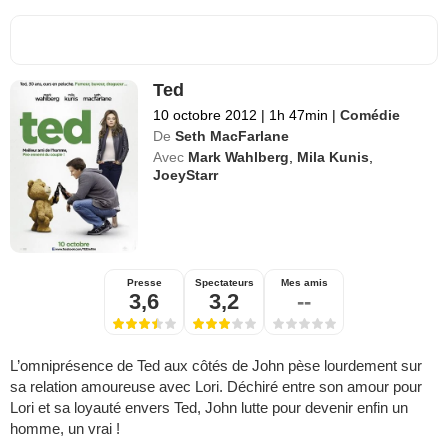
Ted
10 octobre 2012
|
1h 47min
|
Comédie
De
Seth MacFarlane
Avec
Mark Wahlberg
,
Mila Kunis
,
JoeyStarr
Presse
Spectateurs
Mes amis
3,6
3,2
--
L’omniprésence de Ted aux côtés de John pèse lourdement sur
sa relation amoureuse avec Lori. Déchiré entre son amour pour
Lori et sa loyauté envers Ted, John lutte pour devenir enfin un
homme, un vrai !