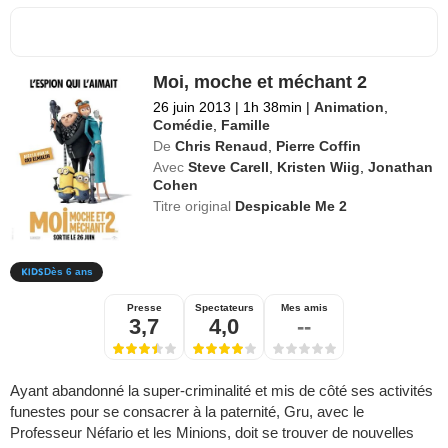
Moi, moche et méchant 2
26 juin 2013
|
1h 38min
|
Animation
,
Comédie
,
Famille
De
Chris Renaud
,
Pierre Coffin
Avec
Steve Carell
,
Kristen Wiig
,
Jonathan
Cohen
Titre original
Despicable Me 2
Dès 6 ans
Presse
Spectateurs
Mes amis
3,7
4,0
--
Ayant abandonné la super-criminalité et mis de côté ses activités
funestes pour se consacrer à la paternité, Gru, avec le
Professeur Néfario et les Minions, doit se trouver de nouvelles