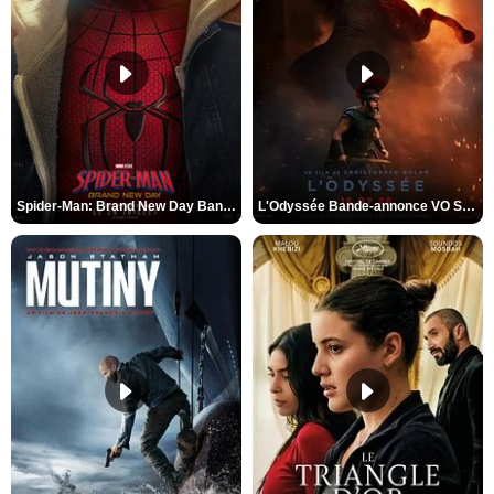
Spider-Man: Brand New Day Bande-annonce VO STFR
L'Odyssée Bande-annonce VO STFR