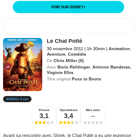
VOIR SUR DISNEY
+
Le Chat Potté
30 novembre 2011
|
1h 30min
|
Animation
,
Aventure
,
Comédie
De
Chris Miller (II)
Avec
Boris Rehlinger
,
Antonio Banderas
,
Virginie Efira
Titre original
Puss in Boots
Dès 6 ans
Presse
Spectateurs
Mes amis
3,1
3,4
--
Avant sa rencontre avec Shrek, le Chat Potté a eu une jeunesse