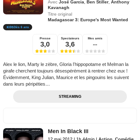
Avec
José Garcia
,
Ben Stiller
,
Anthony
Kavanagh
Titre original
Madagascar 3: Europe's Most Wanted
Dès 6 ans
Presse
Spectateurs
Mes amis
3,0
3,6
--
Alex le lion, Marty le zèbre, Gloria l'hippopotame et Melman la
girafe cherchent toujours désespérément à rentrer chez eux !
Évidemment, King Julian, Maurice et les pingouins les suivent
dans leurs péripéties…
STREAMING
Men In Black III
12 mai 2012
|
1h 44min
|
Action
,
Comédie
,