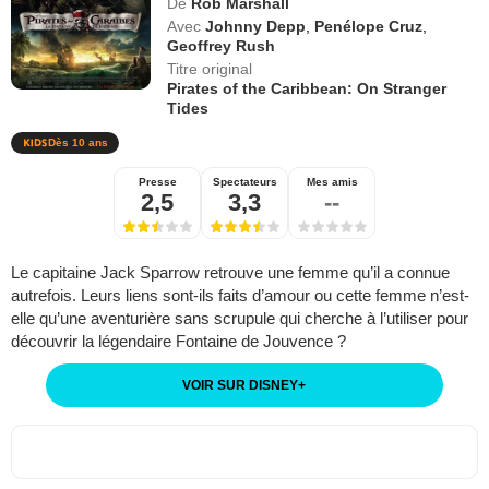
De
Rob Marshall
Avec
Johnny Depp
,
Penélope Cruz
,
Geoffrey Rush
Titre original
Pirates of the Caribbean: On Stranger
Tides
Dès 10 ans
Presse
Spectateurs
Mes amis
2,5
3,3
--
Le capitaine Jack Sparrow retrouve une femme qu’il a connue
autrefois. Leurs liens sont-ils faits d’amour ou cette femme n’est-
elle qu’une aventurière sans scrupule qui cherche à l’utiliser pour
découvrir la légendaire Fontaine de Jouvence ?
VOIR SUR DISNEY
+