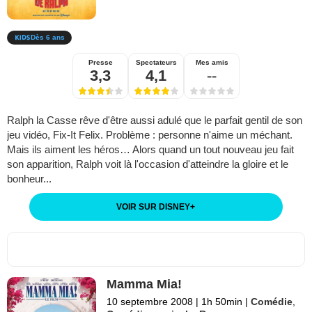
Dès 6 ans
Presse
Spectateurs
Mes amis
3,3
4,1
--
Ralph la Casse rêve d'être aussi adulé que le parfait gentil de son
jeu vidéo, Fix-It Felix. Problème : personne n'aime un méchant.
Mais ils aiment les héros… Alors quand un tout nouveau jeu fait
son apparition, Ralph voit là l'occasion d'atteindre la gloire et le
bonheur...
VOIR SUR DISNEY
+
Mamma Mia!
10 septembre 2008
|
1h 50min
|
Comédie
,