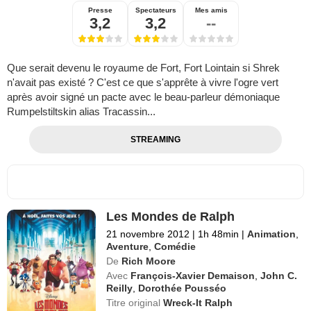
Presse
Spectateurs
Mes amis
3,2
3,2
--
Que serait devenu le royaume de Fort, Fort Lointain si Shrek
n'avait pas existé ? C'est ce que s'apprête à vivre l'ogre vert
après avoir signé un pacte avec le beau-parleur démoniaque
Rumpelstiltskin alias Tracassin...
STREAMING
Les Mondes de Ralph
21 novembre 2012
|
1h 48min
|
Animation
,
Aventure
,
Comédie
De
Rich Moore
Avec
François-Xavier Demaison
,
John C.
Reilly
,
Dorothée Pousséo
Titre original
Wreck-It Ralph