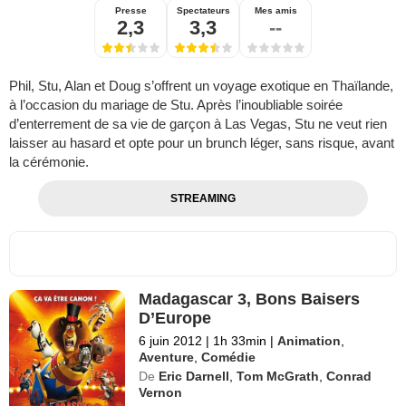
Presse
Spectateurs
Mes amis
2,3
3,3
--
Phil, Stu, Alan et Doug s’offrent un voyage exotique en Thaïlande,
à l’occasion du mariage de Stu. Après l’inoubliable soirée
d’enterrement de sa vie de garçon à Las Vegas, Stu ne veut rien
laisser au hasard et opte pour un brunch léger, sans risque, avant
la cérémonie.
STREAMING
Madagascar 3, Bons Baisers
D’Europe
6 juin 2012
|
1h 33min
|
Animation
,
Aventure
,
Comédie
De
Eric Darnell
,
Tom McGrath
,
Conrad
Vernon