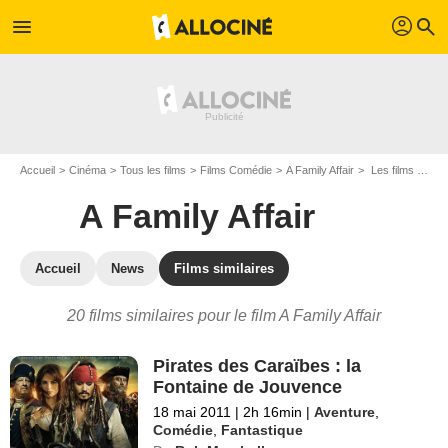
profil
menu
search
Accueil
Cinéma
Tous les films
Films Comédie
A Family Affair
Les films similaires à "A Family Affair"
A Family Affair
Accueil
News
Films similaires
20 films similaires pour le film A Family Affair
Pirates des Caraïbes : la
Fontaine de Jouvence
18 mai 2011
|
2h 16min
|
Aventure
,
Comédie
,
Fantastique