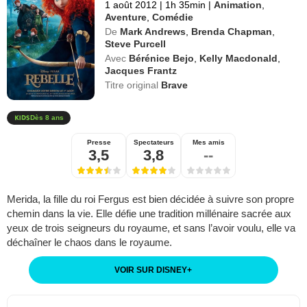
1 août 2012
|
1h 35min
|
Animation
,
Aventure
,
Comédie
De
Mark Andrews
,
Brenda Chapman
,
Steve Purcell
Avec
Bérénice Bejo
,
Kelly Macdonald
,
Jacques Frantz
Titre original
Brave
Dès 8 ans
Presse
Spectateurs
Mes amis
3,5
3,8
--
Merida, la fille du roi Fergus est bien décidée à suivre son propre
chemin dans la vie. Elle défie une tradition millénaire sacrée aux
yeux de trois seigneurs du royaume, et sans l’avoir voulu, elle va
déchaîner le chaos dans le royaume.
VOIR SUR DISNEY
+