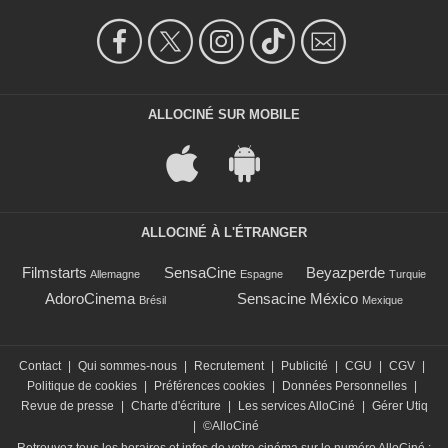
ALLOCINÉ SUR MOBILE
ALLOCINÉ À L'ÉTRANGER
Filmstarts
SensaCine
Beyazperde
Allemagne
Espagne
Turquie
AdoroCinema
Sensacine México
Brésil
Mexique
Contact
|
Qui sommes-nous
|
Recrutement
|
Publicité
|
CGU
|
CGV
|
Politique de cookies
|
Préférences cookies
|
Données Personnelles
|
Revue de presse
|
Charte d'écriture
|
Les services AlloCiné
|
Gérer Utiq
|
©AlloCiné