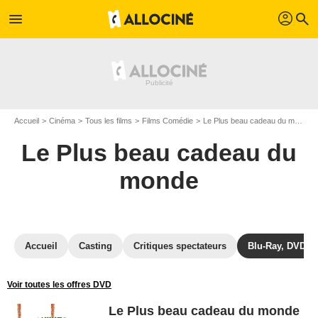
profil
menu
search
Accueil
Cinéma
Tous les films
Films Comédie
Le Plus beau cadeau du monde
Le Plus beau cadeau du
monde
Accueil
Casting
Critiques spectateurs
Blu-Ray, DVD
Voir toutes les offres DVD
Le Plus beau cadeau du monde