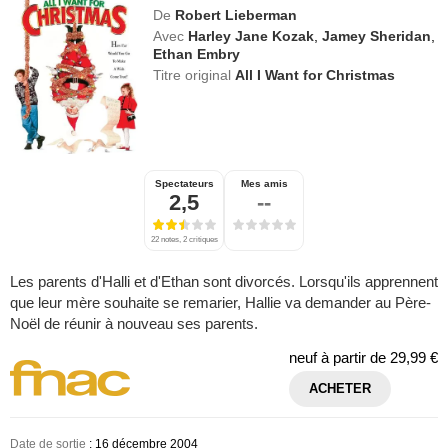
De
Robert Lieberman
Avec
Harley Jane Kozak
,
Jamey Sheridan
,
Ethan Embry
Titre original
All I Want for Christmas
Spectateurs
Mes amis
2,5
--
22 notes, 2 critiques
Les parents d'Halli et d'Ethan sont divorcés. Lorsqu'ils apprennent
que leur mère souhaite se remarier, Hallie va demander au Père-
Noël de réunir à nouveau ses parents.
neuf à partir de
29,99 €
ACHETER
Date de sortie
: 16 décembre 2004