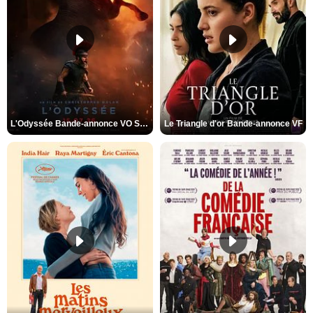
L'Odyssée Bande-annonce VO STFR
Le Triangle d'or Bande-annonce VF