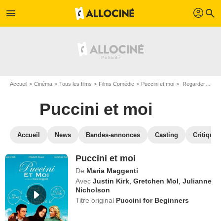
profil
menu
search
Accueil
Cinéma
Tous les films
Films Comédie
Puccini et moi
Regarder Puccini et moi en SVOD
Puccini et moi
Accueil
News
Bandes-annonces
Casting
Critiques
Puccini et moi
De
Maria Maggenti
Avec
Justin Kirk
,
Gretchen Mol
,
Julianne
Nicholson
Titre original
Puccini for Beginners