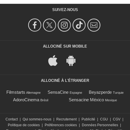
SUIVEZ-NOUS
ALLOCINÉ SUR MOBILE
ALLOCINÉ À L'ÉTRANGER
Filmstarts
SensaCine
Beyazperde
Allemagne
Espagne
Turquie
AdoroCinema
Sensacine México
Brésil
Mexique
Contact
|
Qui sommes-nous
|
Recrutement
|
Publicité
|
CGU
|
CGV
|
Politique de cookies
|
Préférences cookies
|
Données Personnelles
|