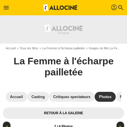
profil
menu
search
Accueil
Tous les films
La Femme à l'écharpe pailletée
Images du film La Femme à l'écharpe pailletée
La Femme à l'écharpe
pailletée
Accueil
Casting
Critiques spectateurs
Photos
Film
RETOUR À LA GALERIE
2
/ 4 Photos