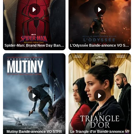
Spider-Man: Brand New Day Bande-annonce VO STFR
L'Odyssée Bande-annonce VO STFR
Mutiny Bande-annonce VO STFR
Le Triangle d'or Bande-annonce VF