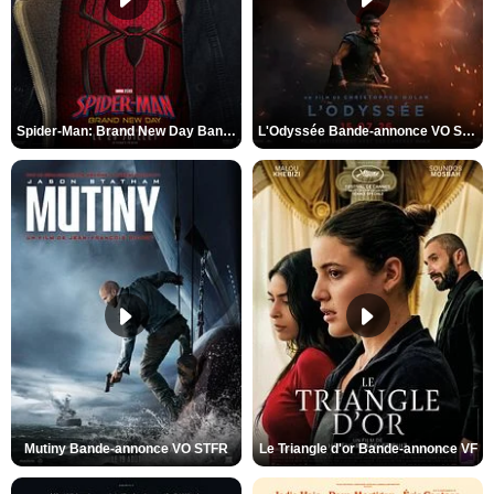
Spider-Man: Brand New Day Bande-annonce VO STFR
L'Odyssée Bande-annonce VO STFR
Mutiny Bande-annonce VO STFR
Le Triangle d'or Bande-annonce VF