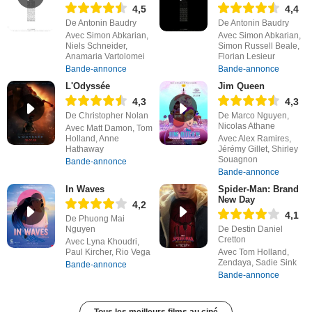
4,5
4,4
De Antonin Baudry
De Antonin Baudry
Avec Simon Abkarian,
Avec Simon Abkarian,
Niels Schneider,
Simon Russell Beale,
Anamaria Vartolomei
Florian Lesieur
Bande-annonce
Bande-annonce
L'Odyssée
Jim Queen
4,3
4,3
De Christopher Nolan
De Marco Nguyen,
Nicolas Athane
Avec Matt Damon, Tom
Holland, Anne
Avec Alex Ramires,
Hathaway
Jérémy Gillet, Shirley
Souagnon
Bande-annonce
Bande-annonce
In Waves
Spider-Man: Brand
New Day
4,2
4,1
De Phuong Mai
Nguyen
De Destin Daniel
Cretton
Avec Lyna Khoudri,
Paul Kircher, Rio Vega
Avec Tom Holland,
Zendaya, Sadie Sink
Bande-annonce
Bande-annonce