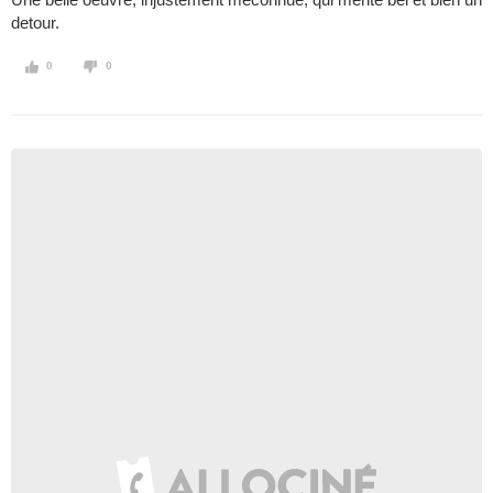
detour.
0
0