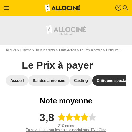
profil
menu
search
Accueil
Cinéma
Tous les films
Films Action
Le Prix à payer
Critiques Le Prix à payer
Le Prix à payer
Accueil
Bandes-annonces
Casting
Critiques spectateu
Note moyenne
3,8
210 notes
En savoir plus sur les notes spectateurs d'AlloCiné