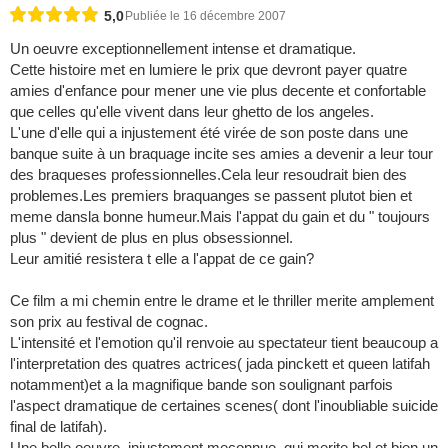
5,0
Publiée le 16 décembre 2007
Un oeuvre exceptionnellement intense et dramatique.
Cette histoire met en lumiere le prix que devront payer quatre
amies d'enfance pour mener une vie plus decente et confortable
que celles qu'elle vivent dans leur ghetto de los angeles.
L'une d'elle qui a injustement été virée de son poste dans une
banque suite à un braquage incite ses amies a devenir a leur tour
des braqueses professionnelles.Cela leur resoudrait bien des
problemes.Les premiers braquanges se passent plutot bien et
meme dansla bonne humeur.Mais l'appat du gain et du " toujours
plus " devient de plus en plus obsessionnel.
Leur amitié resistera t elle a l'appat de ce gain?
Ce film a mi chemin entre le drame et le thriller merite amplement
son prix au festival de cognac.
L'intensité et l'emotion qu'il renvoie au spectateur tient beaucoup a
l'interpretation des quatres actrices( jada pinckett et queen latifah
notamment)et a la magnifique bande son soulignant parfois
l'aspect dramatique de certaines scenes( dont l'inoubliable suicide
final de latifah).
Une belle oeuvre, injustement meconnue, qui merite bel et bien un