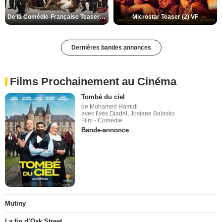
De la Comédie-Française Teaser (3) VF
Microstar Teaser (2) VF
Dernières bandes annonces
Films Prochainement au Cinéma
Tombé du ciel
de Mohamed Hamidi
avec Ilyes Djadel, Josiane Balasko
Film - Comédie
Bande-annonce
Mutiny
La fin d’Oak Street