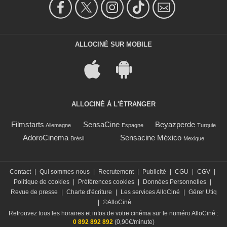
ALLOCINÉ SUR MOBILE
ALLOCINÉ À L'ÉTRANGER
Filmstarts
SensaCine
Beyazperde
Allemagne
Espagne
Turquie
AdoroCinema
Sensacine México
Brésil
Mexique
Contact
|
Qui sommes-nous
|
Recrutement
|
Publicité
|
CGU
|
CGV
|
Politique de cookies
|
Préférences cookies
|
Données Personnelles
|
Revue de presse
|
Charte d'écriture
|
Les services AlloCiné
|
Gérer Utiq
|
©AlloCiné
Retrouvez tous les horaires et infos de votre cinéma sur le numéro AlloCiné :
0 892 892 892
(0,90€/minute)