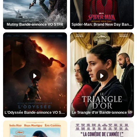
Mutiny Bande-annonce VO STFR
Spider-Man: Brand New Day Bande-annonce VO STFR
L'Odyssée Bande-annonce VO STFR
Le Triangle d'or Bande-annonce VF