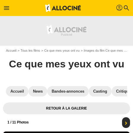
profil
menu
search
Accueil
Tous les films
Ce que mes yeux ont vu
Images du film Ce que mes yeux ont vu
Ce que mes yeux ont vu
Accueil
News
Bandes-annonces
Casting
Critiques
RETOUR À LA GALERIE
1
/ 11 Photos