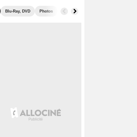
Blu-Ray, DVD
Photos
Musique
Secrets de tournage
B