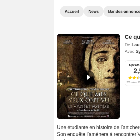
Accueil
News
Bandes-annonc
Ce qu
De
Laur
Avec
Sy
Specta
2,
260 notes, 83
Une étudiante en histoire de l'art che
Son enquête l'amènera à rencontrer V