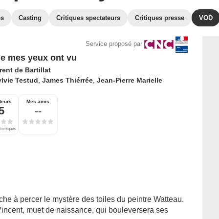
es
Casting
Critiques spectateurs
Critiques presse
VOD
Service proposé par
e mes yeux ont vu
ent de Bartillat
lvie Testud
,
James Thiérrée
,
Jean-Pierre Marielle
teurs
Mes amis
5
--
 critiques
rche à percer le mystère des toiles du peintre Watteau.
incent, muet de naissance, qui bouleversera ses