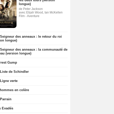
les deux tours (version
longue)
de Peter Jackson
avec Elijah Wood, Ian McKellen
Film - Aventure
Seigneur des anneaux : le retour du roi
ion longue)
 Seigneur des anneaux : la communauté de
eau (version longue)
rrest Gump
Liste de Schindler
Ligne verte
 hommes en colère
 Parrain
s Evadés