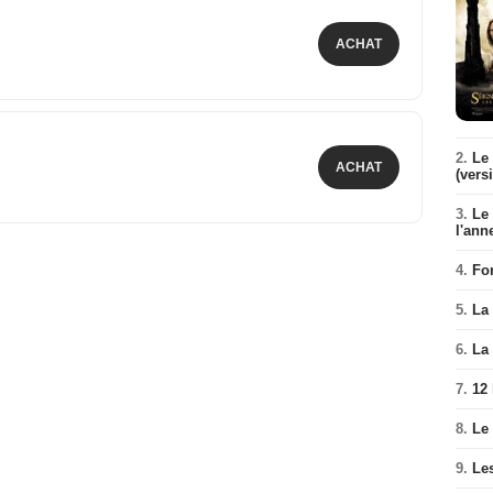
ACHAT
2.
Le 
ACHAT
(vers
3.
Le
l'ann
4.
Fo
5.
La 
6.
La 
7.
12
8.
Le
9.
Le