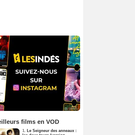
illeurs films en VOD
1.
Le Seigneur des anneaux :